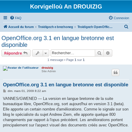
Korvigelloù An DROUIZIG
FAQ
Connexion
R
Accueil du forum
Troidigezh e brezhoneg
Troidigezh OpenOffice.org e brezhoneg (1.1.x, 2.x ha 3.x)
e
OpenOffice.org 3.1 en langue bretonne est
c
disponible
h
Rechercher
Recherche 
Répondre
e
1 message • Page
1
sur
1
r
drouizig
c
Site Admin
h
e
OpenOffice.org 3.1 en langue bretonne est disponible
r
M
dim. mars 01, 2009 8:22 am
e
s
VANNES/GWENED — La version en langue bretonne de la suite
s
bureautique libre, OpenOffice.org, sort aujourd'hui en version 3.1 (beta).
a
g
Elle apporte un certain nombre d'améliorations. Comme le signale sur son
e
blog le spécialiste du sujet Andrew Ziem, elle apporte quelque 800
changements par rapport à l'opus précédent. Les améliorations portent
principalement sur l'aspect visuel des documents créés avec OpenOffice.