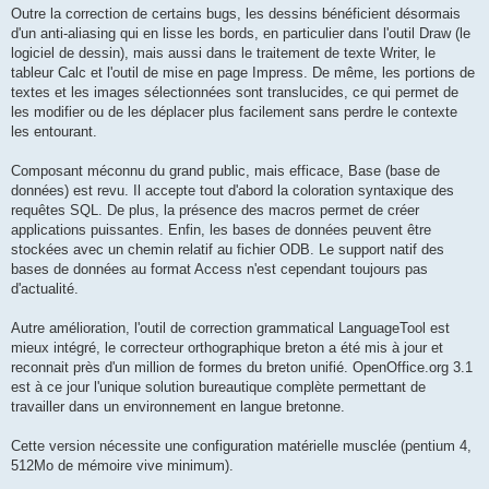
Outre la correction de certains bugs, les dessins bénéficient désormais
d'un anti-aliasing qui en lisse les bords, en particulier dans l'outil Draw (le
logiciel de dessin), mais aussi dans le traitement de texte Writer, le
tableur Calc et l'outil de mise en page Impress. De même, les portions de
textes et les images sélectionnées sont translucides, ce qui permet de
les modifier ou de les déplacer plus facilement sans perdre le contexte
les entourant.
Composant méconnu du grand public, mais efficace, Base (base de
données) est revu. Il accepte tout d'abord la coloration syntaxique des
requêtes SQL. De plus, la présence des macros permet de créer
applications puissantes. Enfin, les bases de données peuvent être
stockées avec un chemin relatif au fichier ODB. Le support natif des
bases de données au format Access n'est cependant toujours pas
d'actualité.
Autre amélioration, l'outil de correction grammatical LanguageTool est
mieux intégré, le correcteur orthographique breton a été mis à jour et
reconnait près d'un million de formes du breton unifié. OpenOffice.org 3.1
est à ce jour l'unique solution bureautique complète permettant de
travailler dans un environnement en langue bretonne.
Cette version nécessite une configuration matérielle musclée (pentium 4,
512Mo de mémoire vive minimum).