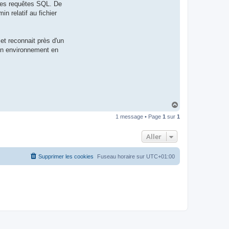
 des requêtes SQL. De
t
e
 relatif au fichier
r
d
r
o
et reconnait près d'un
u
i
 un environnement en
z
i
g
H
a
1 message • Page
1
sur
1
u
t
Aller
Supprimer les cookies
Fuseau horaire sur
UTC+01:00