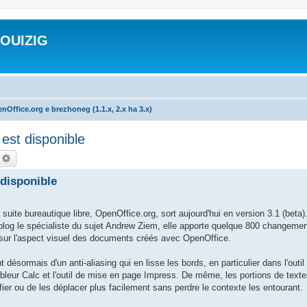
ROUIZIG
nOffice.org e brezhoneg (1.1.x, 2.x ha 3.x)
est disponible
echercher
Recherche avancée
 disponible
 bureautique libre, OpenOffice.org, sort aujourd'hui en version 3.1 (beta).
blog le spécialiste du sujet Andrew Ziem, elle apporte quelque 800 changemen
t sur l'aspect visuel des documents créés avec OpenOffice.
désormais d'un anti-aliasing qui en lisse les bords, en particulier dans l'outil 
tableur Calc et l'outil de mise en page Impress. De même, les portions de text
ier ou de les déplacer plus facilement sans perdre le contexte les entourant.