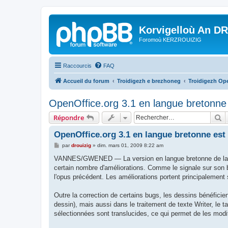
Korvigelloù An D
Foromoù KERZROUIZIG
Raccourcis
FAQ
Accueil du forum
Troidigezh e brezhoneg
Troidigezh Ope
OpenOffice.org 3.1 en langue bretonne 
R
Répondre
OpenOffice.org 3.1 en langue bretonne est
M
par
drouizig
»
dim. mars 01, 2009 8:22 am
e
s
VANNES/GWENED — La version en langue bretonne de la suite
s
certain nombre d'améliorations. Comme le signale sur son 
a
g
l'opus précédent. Les améliorations portent principalemen
e
Outre la correction de certains bugs, les dessins bénéficient 
dessin), mais aussi dans le traitement de texte Writer, le 
sélectionnées sont translucides, ce qui permet de les modif