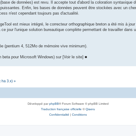
ase de données) est revu. Il accepte tout d'abord la coloration syntaxique
puissantes. Enfin, les bases de données peuvent être stockées avec un chemin
ss n'est cependant toujours pas d'actualité.
geTool est mieux intégré, le correcteur orthographique breton a été mis à jour 
à ce jour l'unique solution bureautique complète permettant de travailler dans
clée (pentium 4, 512Mo de mémoire vive minimum).
 beta pour Microsoft Windows) sur [Voir le site] ■
 ha 3.x) »
Développé par
phpBB
® Forum Software © phpBB Limited
Traduction française officielle
©
Qiaeru
Confidentialité
|
Conditions