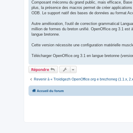
Composant méconnu du grand public, mais efficace, Base (b
plus, la présence des macros permet de créer applications 
ODB. Le support natif des bases de données au format Acce
Autre amélioration, l'outil de correction grammatical Langua
million de formes du breton unifié. OpenOffice.org 3.1 est 
langue bretonne.
Cette version nécessite une configuration matérielle mus
Télécharger OpenOffice.org 3.1 en langue bretonne (version
Répondre
Revenir à « Troidigezh OpenOffice.org e brezhoneg (1.1.x, 2.x
Accueil du forum