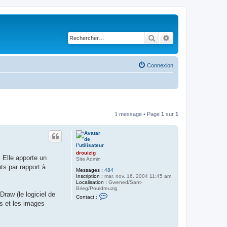
Rechercher
Recherche avancé
Connexion
1 message • Page
1
sur
1
drouizig
 Elle apporte un
Site Admin
ts par rapport à
Messages :
484
Inscription :
mar. nov. 16, 2004 11:45 am
Localisation :
Gwened/Sant-
Brieg/Pouldreuzig
Draw (le logiciel de
C
Contact :
o
es et les images
n
t
a
c