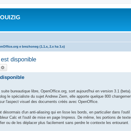
ROUIZIG
nOffice.org e brezhoneg (1.1.x, 2.x ha 3.x)
est disponible
echercher
Recherche avancée
 disponible
 bureautique libre, OpenOffice.org, sort aujourd'hui en version 3.1 (beta).
blog le spécialiste du sujet Andrew Ziem, elle apporte quelque 800 changemen
t sur l'aspect visuel des documents créés avec OpenOffice.
désormais d'un anti-aliasing qui en lisse les bords, en particulier dans l'outil 
tableur Calc et l'outil de mise en page Impress. De même, les portions de text
ier ou de les déplacer plus facilement sans perdre le contexte les entourant.