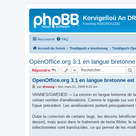
Korvigelloù An D
Foromoù KERZROUIZIG
Raccourcis
FAQ
Accueil du forum
Troidigezh e brezhoneg
Troidigezh Ope
OpenOffice.org 3.1 en langue bretonne 
R
Répondre
OpenOffice.org 3.1 en langue bretonne est
M
par
drouizig
»
dim. mars 01, 2009 8:22 am
e
s
VANNES/GWENED — La version en langue bretonne de la suite
s
certain nombre d'améliorations. Comme le signale sur son 
a
g
l'opus précédent. Les améliorations portent principalemen
e
Outre la correction de certains bugs, les dessins bénéficient 
dessin), mais aussi dans le traitement de texte Writer, le 
sélectionnées sont translucides, ce qui permet de les modif