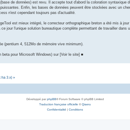
ase de données) est revu. Il accepte tout d'abord la coloration syntaxique
puissantes. Enfin, les bases de données peuvent être stockées avec un chemin
ss n'est cependant toujours pas d'actualité.
geTool est mieux intégré, le correcteur orthographique breton a été mis à jour 
à ce jour l'unique solution bureautique complète permettant de travailler dans
clée (pentium 4, 512Mo de mémoire vive minimum).
 beta pour Microsoft Windows) sur [Voir le site] ■
 ha 3.x) »
Développé par
phpBB
® Forum Software © phpBB Limited
Traduction française officielle
©
Qiaeru
Confidentialité
|
Conditions