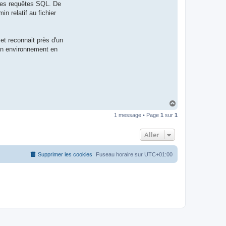
 des requêtes SQL. De
t
e
 relatif au fichier
r
d
r
o
et reconnait près d'un
u
i
 un environnement en
z
i
g
H
a
1 message • Page
1
sur
1
u
t
Aller
Supprimer les cookies
Fuseau horaire sur
UTC+01:00