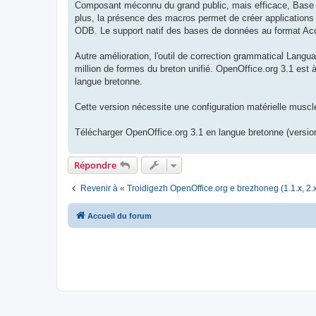
Composant méconnu du grand public, mais efficace, Base (b
plus, la présence des macros permet de créer applications 
ODB. Le support natif des bases de données au format Acce
Autre amélioration, l'outil de correction grammatical Langua
million de formes du breton unifié. OpenOffice.org 3.1 est 
langue bretonne.
Cette version nécessite une configuration matérielle mus
Télécharger OpenOffice.org 3.1 en langue bretonne (version
Répondre
Revenir à « Troidigezh OpenOffice.org e brezhoneg (1.1.x, 2.x
Accueil du forum