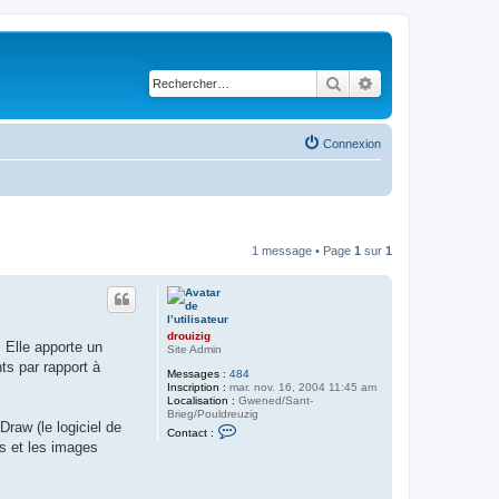
Rechercher
Recherche avancé
Connexion
1 message • Page
1
sur
1
drouizig
 Elle apporte un
Site Admin
ts par rapport à
Messages :
484
Inscription :
mar. nov. 16, 2004 11:45 am
Localisation :
Gwened/Sant-
Brieg/Pouldreuzig
Draw (le logiciel de
C
Contact :
o
es et les images
n
t
a
c