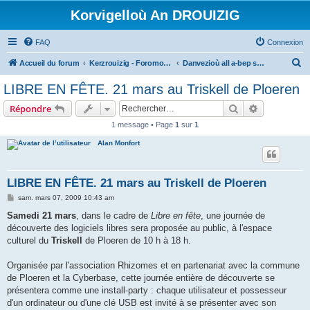
Korvigelloù An DROUIZIG
FAQ
Connexion
R
Accueil du forum
Kerzrouizig - Foromoù An Drouizig
Danvezioù all a-bep seurt
e
LIBRE EN FÊTE. 21 mars au Triskell de Ploeren
c
Rechercher
Recherche 
Répondre
h
1 message • Page
1
sur
1
e
Alan Monfort
r
c
h
LIBRE EN FÊTE. 21 mars au Triskell de Ploeren
e
M
sam. mars 07, 2009 10:43 am
e
r
s
Samedi 21 mars
, dans le cadre de
Libre en fête
, une journée de
s
découverte des logiciels libres sera proposée au public, à l'espace
a
g
culturel du
Triskell
de Ploeren de 10 h à 18 h.
e
Organisée par l'association Rhizomes et en partenariat avec la commune
de Ploeren et la Cyberbase, cette journée entière de découverte se
présentera comme une install-party : chaque utilisateur et possesseur
d'un ordinateur ou d'une clé USB est invité à se présenter avec son