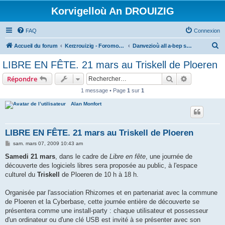
Korvigelloù An DROUIZIG
FAQ
Connexion
R
Accueil du forum
Kerzrouizig - Foromoù An Drouizig
Danvezioù all a-bep seurt
e
LIBRE EN FÊTE. 21 mars au Triskell de Ploeren
c
Rechercher
Recherche 
Répondre
h
1 message • Page
1
sur
1
e
Alan Monfort
r
c
h
LIBRE EN FÊTE. 21 mars au Triskell de Ploeren
e
M
sam. mars 07, 2009 10:43 am
e
r
s
Samedi 21 mars
, dans le cadre de
Libre en fête
, une journée de
s
découverte des logiciels libres sera proposée au public, à l'espace
a
g
culturel du
Triskell
de Ploeren de 10 h à 18 h.
e
Organisée par l'association Rhizomes et en partenariat avec la commune
de Ploeren et la Cyberbase, cette journée entière de découverte se
présentera comme une install-party : chaque utilisateur et possesseur
d'un ordinateur ou d'une clé USB est invité à se présenter avec son