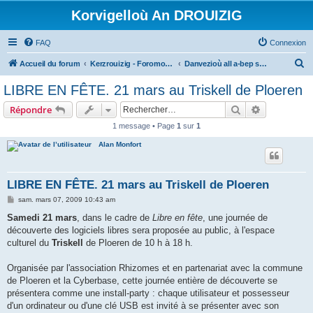
Korvigelloù An DROUIZIG
FAQ
Connexion
R
Accueil du forum
Kerzrouizig - Foromoù An Drouizig
Danvezioù all a-bep seurt
e
LIBRE EN FÊTE. 21 mars au Triskell de Ploeren
c
Rechercher
Recherche 
Répondre
h
1 message • Page
1
sur
1
e
Alan Monfort
r
c
h
LIBRE EN FÊTE. 21 mars au Triskell de Ploeren
e
M
sam. mars 07, 2009 10:43 am
e
r
s
Samedi 21 mars
, dans le cadre de
Libre en fête
, une journée de
s
découverte des logiciels libres sera proposée au public, à l'espace
a
g
culturel du
Triskell
de Ploeren de 10 h à 18 h.
e
Organisée par l'association Rhizomes et en partenariat avec la commune
de Ploeren et la Cyberbase, cette journée entière de découverte se
présentera comme une install-party : chaque utilisateur et possesseur
d'un ordinateur ou d'une clé USB est invité à se présenter avec son