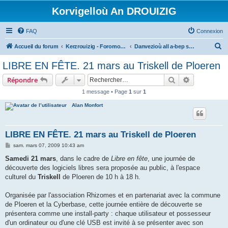
Korvigelloù An DROUIZIG
FAQ
Connexion
R
Accueil du forum
Kerzrouizig - Foromoù An Drouizig
Danvezioù all a-bep seurt
e
LIBRE EN FÊTE. 21 mars au Triskell de Ploeren
c
Rechercher
Recherche 
Répondre
h
1 message • Page
1
sur
1
e
Alan Monfort
r
c
h
LIBRE EN FÊTE. 21 mars au Triskell de Ploeren
e
M
sam. mars 07, 2009 10:43 am
e
r
s
Samedi 21 mars
, dans le cadre de
Libre en fête
, une journée de
s
découverte des logiciels libres sera proposée au public, à l'espace
a
g
culturel du
Triskell
de Ploeren de 10 h à 18 h.
e
Organisée par l'association Rhizomes et en partenariat avec la commune
de Ploeren et la Cyberbase, cette journée entière de découverte se
présentera comme une install-party : chaque utilisateur et possesseur
d'un ordinateur ou d'une clé USB est invité à se présenter avec son