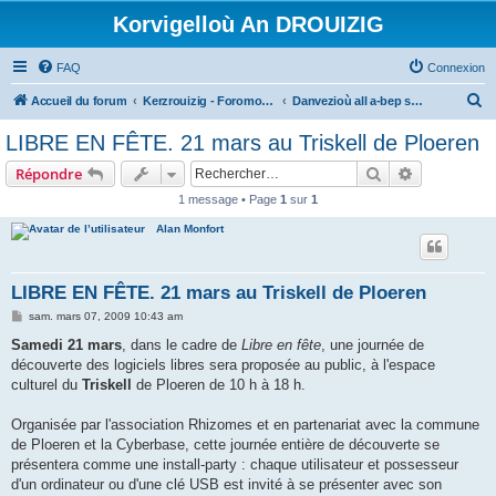
Korvigelloù An DROUIZIG
FAQ
Connexion
R
Accueil du forum
Kerzrouizig - Foromoù An Drouizig
Danvezioù all a-bep seurt
e
LIBRE EN FÊTE. 21 mars au Triskell de Ploeren
c
Rechercher
Recherche 
Répondre
h
1 message • Page
1
sur
1
e
Alan Monfort
r
c
h
LIBRE EN FÊTE. 21 mars au Triskell de Ploeren
e
M
sam. mars 07, 2009 10:43 am
e
r
s
Samedi 21 mars
, dans le cadre de
Libre en fête
, une journée de
s
découverte des logiciels libres sera proposée au public, à l'espace
a
g
culturel du
Triskell
de Ploeren de 10 h à 18 h.
e
Organisée par l'association Rhizomes et en partenariat avec la commune
de Ploeren et la Cyberbase, cette journée entière de découverte se
présentera comme une install-party : chaque utilisateur et possesseur
d'un ordinateur ou d'une clé USB est invité à se présenter avec son