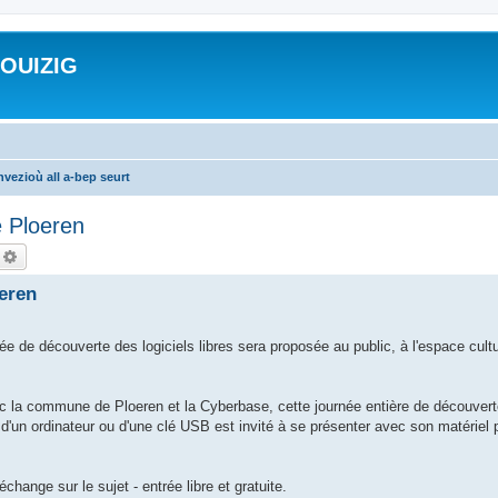
ROUIZIG
vezioù all a-bep seurt
 Ploeren
echercher
Recherche avancée
eren
née de découverte des logiciels libres sera proposée au public, à l'espace cult
ec la commune de Ploeren et la Cyberbase, cette journée entière de découvert
'un ordinateur ou d'une clé USB est invité à se présenter avec son matériel po
hange sur le sujet - entrée libre et gratuite.