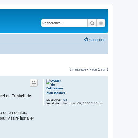
Rechercher
Recherche avancé
Connexion
1 message • Page
1
sur
1
Alan Monfort
urel du
Triskell
de
Messages :
63
Inscription :
lun. mars 06, 2006 2:00 pm
e se présentera
ur y faire installer