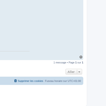
H
a
1 message • Page
1
sur
1
u
t
Aller
Supprimer les cookies
Fuseau horaire sur
UTC+01:00