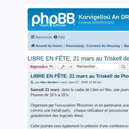
Korvigelloù An D
Foromoù KERZROUIZIG
Raccourcis
FAQ
Accueil du forum
Kerzrouizig - Foromoù An Drouizig
Dan
LIBRE EN FÊTE. 21 mars au Triskell de
R
Répondre
LIBRE EN FÊTE. 21 mars au Triskell de Plo
M
par
Alan Monfort
»
sam. mars 07, 2009 10:43 am
e
s
Samedi 21 mars
, dans le cadre de
Libre en fête
, une jour
s
Ploeren de 10 h à 18 h.
a
g
e
Organisée par l'association Rhizomes et en partenariat av
comme une install-party : chaque utilisateur et possesseur d
gratuitement des logiciels libres.
Cette journée sera également le prétexte d'une conférence-éc