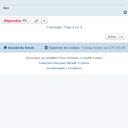
Alan
Répondre
1 message • Page
1
sur
1
Aller
Accueil du forum
Supprimer les cookies
Fuseau horaire sur
UTC+01:00
Développé par
phpBB
® Forum Software © phpBB Limited
Traduction française officielle
©
Qiaeru
Confidentialité
|
Conditions