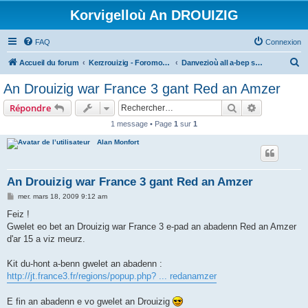
Korvigelloù An DROUIZIG
FAQ
Connexion
R
Accueil du forum
Kerzrouizig - Foromoù An Drouizig
Danvezioù all a-bep seurt
e
An Drouizig war France 3 gant Red an Amzer
c
Rechercher
Recherche 
Répondre
h
1 message • Page
1
sur
1
e
Alan Monfort
r
c
h
An Drouizig war France 3 gant Red an Amzer
e
M
mer. mars 18, 2009 9:12 am
e
r
s
Feiz !
s
Gwelet eo bet an Drouizig war France 3 e-pad an abadenn Red an Amzer
a
g
d'ar 15 a viz meurz.
e
Kit du-hont a-benn gwelet an abadenn :
http://jt.france3.fr/regions/popup.php? ... redanamzer
E fin an abadenn e vo gwelet an Drouizig