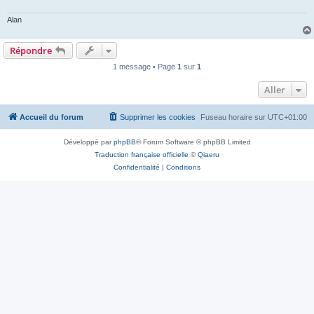
Alan
Répondre
1 message • Page
1
sur
1
Aller
Accueil du forum
Supprimer les cookies
Fuseau horaire sur
UTC+01:00
Développé par
phpBB
® Forum Software © phpBB Limited
Traduction française officielle
©
Qiaeru
Confidentialité
|
Conditions