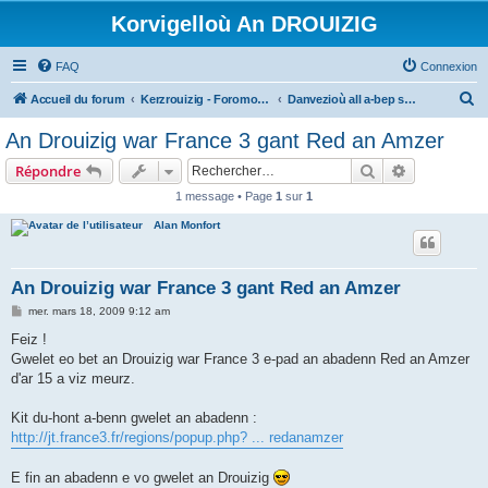
Korvigelloù An DROUIZIG
FAQ
Connexion
R
Accueil du forum
Kerzrouizig - Foromoù An Drouizig
Danvezioù all a-bep seurt
e
An Drouizig war France 3 gant Red an Amzer
c
Rechercher
Recherche 
Répondre
h
1 message • Page
1
sur
1
e
Alan Monfort
r
c
h
An Drouizig war France 3 gant Red an Amzer
e
M
mer. mars 18, 2009 9:12 am
e
r
s
Feiz !
s
Gwelet eo bet an Drouizig war France 3 e-pad an abadenn Red an Amzer
a
g
d'ar 15 a viz meurz.
e
Kit du-hont a-benn gwelet an abadenn :
http://jt.france3.fr/regions/popup.php? ... redanamzer
E fin an abadenn e vo gwelet an Drouizig