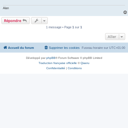
Alan
Répondre
1 message • Page
1
sur
1
Aller
Accueil du forum
Supprimer les cookies
Fuseau horaire sur
UTC+01:00
Développé par
phpBB
® Forum Software © phpBB Limited
Traduction française officielle
©
Qiaeru
Confidentialité
|
Conditions