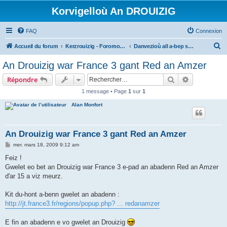
Korvigelloù An DROUIZIG
FAQ
Connexion
R
Accueil du forum
Kerzrouizig - Foromoù An Drouizig
Danvezioù all a-bep seurt
e
An Drouizig war France 3 gant Red an Amzer
c
Rechercher
Recherche 
Répondre
h
1 message • Page
1
sur
1
e
Alan Monfort
r
c
h
An Drouizig war France 3 gant Red an Amzer
e
M
mer. mars 18, 2009 9:12 am
e
r
s
Feiz !
s
Gwelet eo bet an Drouizig war France 3 e-pad an abadenn Red an Amzer
a
g
d'ar 15 a viz meurz.
e
Kit du-hont a-benn gwelet an abadenn :
http://jt.france3.fr/regions/popup.php? ... redanamzer
E fin an abadenn e vo gwelet an Drouizig