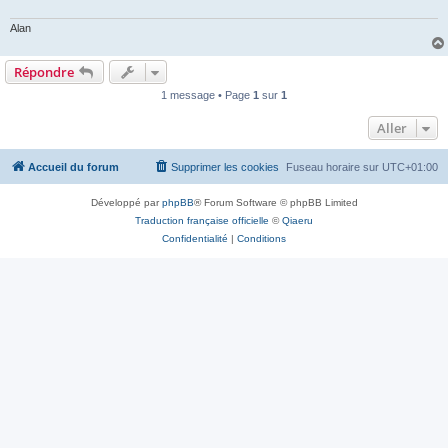
Alan
Répondre
1 message • Page
1
sur
1
Aller
Accueil du forum
Supprimer les cookies
Fuseau horaire sur
UTC+01:00
Développé par
phpBB
® Forum Software © phpBB Limited
Traduction française officielle
©
Qiaeru
Confidentialité
|
Conditions