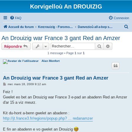
Korvigelloù An DROUIZIG
FAQ
Connexion
R
Accueil du forum
Kerzrouizig - Foromoù An Drouizig
Danvezioù all a-bep seurt
e
An Drouizig war France 3 gant Red an Amzer
c
Rechercher
Recherche 
Répondre
h
1 message • Page
1
sur
1
e
Alan Monfort
r
c
h
An Drouizig war France 3 gant Red an Amzer
e
M
mer. mars 18, 2009 9:12 am
e
r
s
Feiz !
s
Gwelet eo bet an Drouizig war France 3 e-pad an abadenn Red an Amzer
a
g
d'ar 15 a viz meurz.
e
Kit du-hont a-benn gwelet an abadenn :
http://jt.france3.fr/regions/popup.php? ... redanamzer
E fin an abadenn e vo gwelet an Drouizig