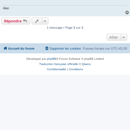
Alan
Répondre
1 message • Page
1
sur
1
Aller
Accueil du forum
Supprimer les cookies
Fuseau horaire sur
UTC+01:00
Développé par
phpBB
® Forum Software © phpBB Limited
Traduction française officielle
©
Qiaeru
Confidentialité
|
Conditions