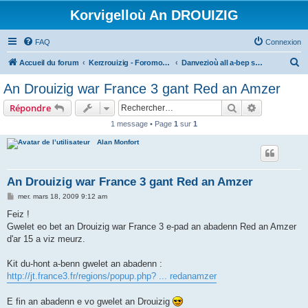
Korvigelloù An DROUIZIG
FAQ
Connexion
R
Accueil du forum
Kerzrouizig - Foromoù An Drouizig
Danvezioù all a-bep seurt
e
An Drouizig war France 3 gant Red an Amzer
c
Rechercher
Recherche 
Répondre
h
1 message • Page
1
sur
1
e
Alan Monfort
r
c
h
An Drouizig war France 3 gant Red an Amzer
e
M
mer. mars 18, 2009 9:12 am
e
r
s
Feiz !
s
Gwelet eo bet an Drouizig war France 3 e-pad an abadenn Red an Amzer
a
g
d'ar 15 a viz meurz.
e
Kit du-hont a-benn gwelet an abadenn :
http://jt.france3.fr/regions/popup.php? ... redanamzer
E fin an abadenn e vo gwelet an Drouizig