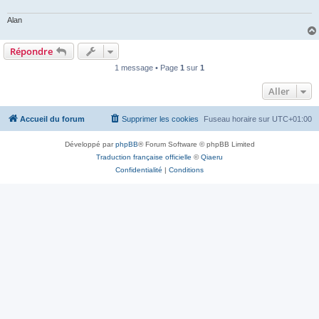
Alan
Répondre
1 message • Page
1
sur
1
Aller
Accueil du forum
Supprimer les cookies
Fuseau horaire sur
UTC+01:00
Développé par
phpBB
® Forum Software © phpBB Limited
Traduction française officielle
©
Qiaeru
Confidentialité
|
Conditions