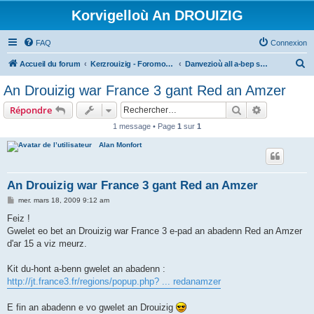
Korvigelloù An DROUIZIG
FAQ
Connexion
R
Accueil du forum
Kerzrouizig - Foromoù An Drouizig
Danvezioù all a-bep seurt
e
An Drouizig war France 3 gant Red an Amzer
c
Rechercher
Recherche 
Répondre
h
1 message • Page
1
sur
1
e
Alan Monfort
r
c
h
An Drouizig war France 3 gant Red an Amzer
e
M
mer. mars 18, 2009 9:12 am
e
r
s
Feiz !
s
Gwelet eo bet an Drouizig war France 3 e-pad an abadenn Red an Amzer
a
g
d'ar 15 a viz meurz.
e
Kit du-hont a-benn gwelet an abadenn :
http://jt.france3.fr/regions/popup.php? ... redanamzer
E fin an abadenn e vo gwelet an Drouizig