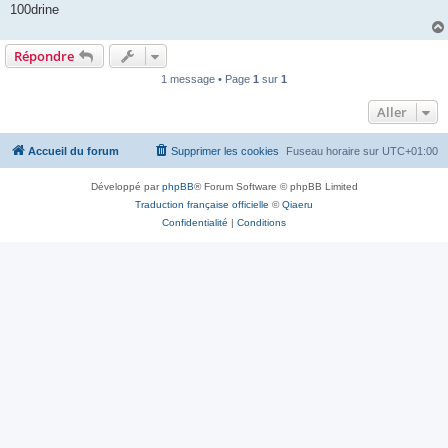
100drine
Répondre
1 message • Page
1
sur
1
Aller
Accueil du forum
Supprimer les cookies
Fuseau horaire sur
UTC+01:00
Développé par
phpBB
® Forum Software © phpBB Limited
Traduction française officielle
©
Qiaeru
Confidentialité
|
Conditions