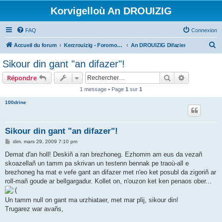
Korvigelloù An DROUIZIG
FAQ
Connexion
R
Accueil du forum
Kerzrouizig - Foromoù An Drouizig
An DROUIZIG Difazier
e
Sikour din gant "an difazer"!
c
Rechercher
Recherche 
Répondre
h
1 message • Page
1
sur
1
e
100drine
r
c
h
Sikour din gant "an difazer"!
e
M
dim. mars 29, 2009 7:10 pm
e
r
s
Demat d'an holl! Deskiñ a ran brezhoneg. Ezhomm am eus da vezañ
s
skoazellañ un tamm pa skrivan un testenn bennak pe traoù-all e
a
g
brezhoneg ha mat e vefe gant an difazer met n'eo ket posubl da zigoriñ ar
e
roll-mañ goude ar bellgargadur. Kollet on, n'ouzon ket ken penaos ober...
Un tamm null on gant ma urzhiataer, met mar plij, sikour din!
Trugarez war avañs,