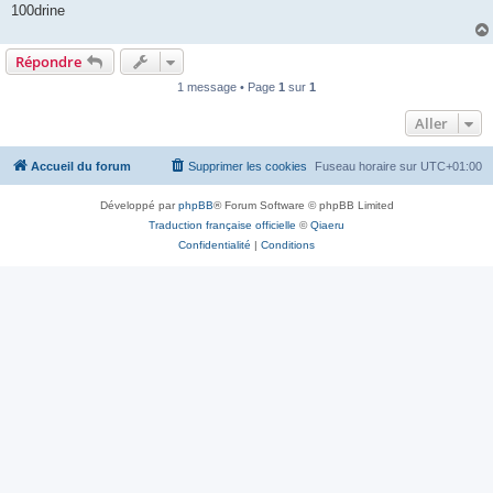
100drine
Répondre
1 message • Page
1
sur
1
Aller
Accueil du forum
Supprimer les cookies
Fuseau horaire sur
UTC+01:00
Développé par
phpBB
® Forum Software © phpBB Limited
Traduction française officielle
©
Qiaeru
Confidentialité
|
Conditions