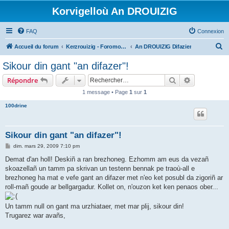
Korvigelloù An DROUIZIG
FAQ
Connexion
R
Accueil du forum
Kerzrouizig - Foromoù An Drouizig
An DROUIZIG Difazier
e
Sikour din gant "an difazer"!
c
Rechercher
Recherche 
Répondre
h
1 message • Page
1
sur
1
e
100drine
r
c
h
Sikour din gant "an difazer"!
e
M
dim. mars 29, 2009 7:10 pm
e
r
s
Demat d'an holl! Deskiñ a ran brezhoneg. Ezhomm am eus da vezañ
s
skoazellañ un tamm pa skrivan un testenn bennak pe traoù-all e
a
g
brezhoneg ha mat e vefe gant an difazer met n'eo ket posubl da zigoriñ ar
e
roll-mañ goude ar bellgargadur. Kollet on, n'ouzon ket ken penaos ober...
Un tamm null on gant ma urzhiataer, met mar plij, sikour din!
Trugarez war avañs,