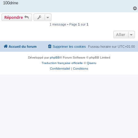
100drine
Répondre
1 message • Page
1
sur
1
Aller
Accueil du forum
Supprimer les cookies
Fuseau horaire sur
UTC+01:00
Développé par
phpBB
® Forum Software © phpBB Limited
Traduction française officielle
©
Qiaeru
Confidentialité
|
Conditions