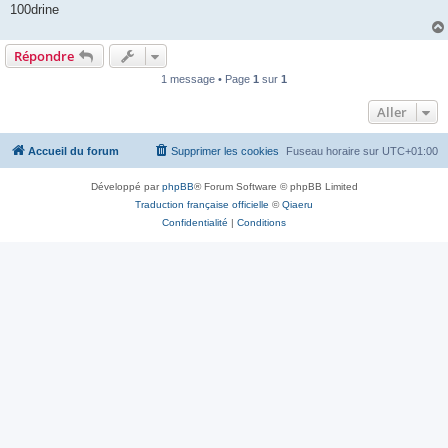
100drine
Répondre
1 message • Page
1
sur
1
Aller
Accueil du forum
Supprimer les cookies
Fuseau horaire sur
UTC+01:00
Développé par
phpBB
® Forum Software © phpBB Limited
Traduction française officielle
©
Qiaeru
Confidentialité
|
Conditions