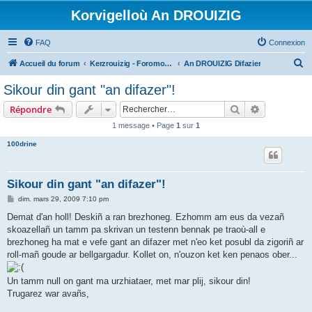
Korvigelloù An DROUIZIG
FAQ
Connexion
R
Accueil du forum
Kerzrouizig - Foromoù An Drouizig
An DROUIZIG Difazier
e
Sikour din gant "an difazer"!
c
Rechercher
Recherche 
Répondre
h
1 message • Page
1
sur
1
e
100drine
r
c
h
Sikour din gant "an difazer"!
e
M
dim. mars 29, 2009 7:10 pm
e
r
s
Demat d'an holl! Deskiñ a ran brezhoneg. Ezhomm am eus da vezañ
s
skoazellañ un tamm pa skrivan un testenn bennak pe traoù-all e
a
g
brezhoneg ha mat e vefe gant an difazer met n'eo ket posubl da zigoriñ ar
e
roll-mañ goude ar bellgargadur. Kollet on, n'ouzon ket ken penaos ober...
Un tamm null on gant ma urzhiataer, met mar plij, sikour din!
Trugarez war avañs,