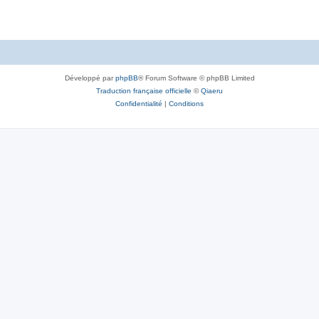
Développé par
phpBB
® Forum Software © phpBB Limited
Traduction française officielle
©
Qiaeru
Confidentialité
|
Conditions