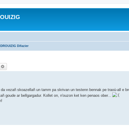
ROUIZIG
 DROUIZIG Difazier
echercher
Recherche avancée
da vezañ skoazellañ un tamm pa skrivan un testenn bennak pe traoù-all e b
-mañ goude ar bellgargadur. Kollet on, n'ouzon ket ken penaos ober...
n!