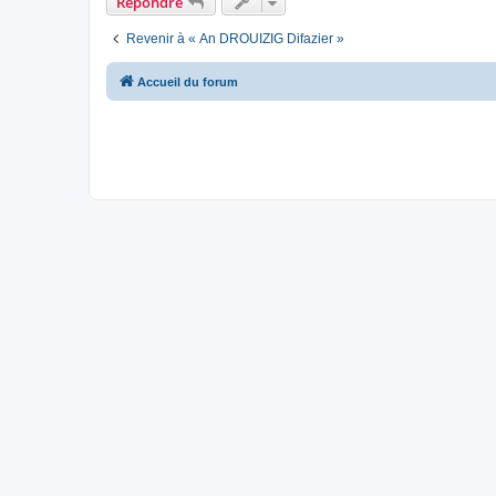
Répondre
Revenir à « An DROUIZIG Difazier »
Accueil du forum