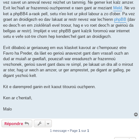
vez savet un arreval nevez reizhet un tammig. Ne gemer ket kalz amzer.
Evit lec'hiañ ar frazennoù ouzhpennet e raen gant ar meziant
Meld
. Ne vo
ket a phpBB4 a-raok pell, setu n'eo ket ur pikol labour a zo d'ober. Pa vez
graet an droidigezh eo dav lakaat ar restr nevez war lec'hienn
phpBB
(dav
eo deoc'h en em zisklêriañ evel troour, hag e vo roet deoc'h ar gwirioù da
bellgas ar restr). Implijet e vez phpBB gant kalzik foromoù war internet
setu e vefe sot-tre chom hep kenderc'hel gant an droidigezh.
Evit dibaboù ar geriaoueg em eus klasket kavout ar c'hempouez etre
Favro ha Preder, da lâet eo gerioù anavezet gant darn vrasañ ouzh an
dud ar muiañ ar gwellañ, pouezañ war ereadurezh ar frazennoù
vrezhonek, gerioù savet gant daou re simpl, pe lakaat un dra all o mirout
ar ster, hag ur wech an amzer, ur ger amprestet, pe digant ar galleg, pe
digant yezhoù kelt.
Kit e darempred ganin evit kaout titouroù ouzhpenn.
Ken ar c'hentañ,
Malo
Répondre
1 message • Page
1
sur
1