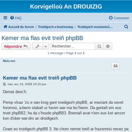
Korvigelloù An DROUIZIG
FAQ
Connexion
R
Accueil du forum
Troidigezh e brezhoneg
Troidigezh meziantoù all (frank a wirioù evit an darn vrasañ anezho)
e
Kemer ma flas evit treiñ phpBB
c
Rechercher
Recherche 
Répondre
h
1 message • Page
1
sur
1
e
Malo-net
r
c
h
Kemer ma flas evit treiñ phpBB
e
M
mer. avr. 15, 2009 10:15 pm
e
r
s
Demat deoc'h.
s
a
g
Pemp vloaz 'zo e oan krog gant troidigezh phpBB, ar meziant da sevel
e
foromoù, a-benn staliañ ur forom war ma lec'hienn. Da gentañ em eus
troet phpBB2, ha da c'houde phpBB3. Bremañ avat n'em eus ket amzer
ken d'ober war-dro an droidigezh.
Graet eo troidigezh phpBB 3. Ne chom nemet treiñ ar frazennoù nevez pa