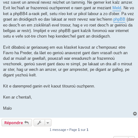
vez savet un arreval nevez reizhet un tammig. Ne gemer ket kalz amzer.
Evit lec'hiañ ar frazennoù ouzhpennet e raen gant ar meziant
Meld
. Ne vo
ket a phpBB4 a-raok pell, setu n'eo ket ur pikol labour a zo d'ober. Pa vez
graet an droidigezh eo dav lakaat ar restr nevez war lec'hienn
phpBB
(dav
eo deoc'h en em zisklêriañ evel troour, hag e vo roet deoc'h ar gwirioù da
bellgas ar restr). Implijet e vez phpBB gant kalzik foromoù war internet
setu e vefe sot-tre chom hep kenderc'hel gant an droidigezh.
Evit dibaboù ar geriaoueg em eus klasket kavout ar c'hempouez etre
Favro ha Preder, da lâet eo gerioù anavezet gant darn vrasañ ouzh an
dud ar muiañ ar gwellañ, pouezañ war ereadurezh ar frazennoù
vrezhonek, gerioù savet gant daou re simpl, pe lakaat un dra all o mirout
ar ster, hag ur wech an amzer, ur ger amprestet, pe digant ar galleg, pe
digant yezhoù kelt.
Kit e darempred ganin evit kaout titouroù ouzhpenn.
Ken ar c'hentañ,
Malo
Répondre
1 message • Page
1
sur
1