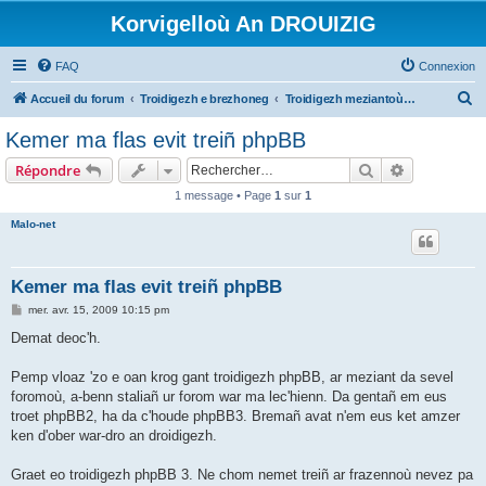
Korvigelloù An DROUIZIG
FAQ
Connexion
R
Accueil du forum
Troidigezh e brezhoneg
Troidigezh meziantoù all (frank a wirioù evit an darn vrasañ anezho)
e
Kemer ma flas evit treiñ phpBB
c
Rechercher
Recherche 
Répondre
h
1 message • Page
1
sur
1
e
Malo-net
r
c
h
Kemer ma flas evit treiñ phpBB
e
M
mer. avr. 15, 2009 10:15 pm
e
r
s
Demat deoc'h.
s
a
g
Pemp vloaz 'zo e oan krog gant troidigezh phpBB, ar meziant da sevel
e
foromoù, a-benn staliañ ur forom war ma lec'hienn. Da gentañ em eus
troet phpBB2, ha da c'houde phpBB3. Bremañ avat n'em eus ket amzer
ken d'ober war-dro an droidigezh.
Graet eo troidigezh phpBB 3. Ne chom nemet treiñ ar frazennoù nevez pa