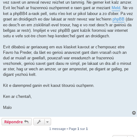
vez savet un arreval nevez reizhet un tammig. Ne gemer ket kalz amzer.
Evit lec'hiañ ar frazennoù ouzhpennet e raen gant ar meziant
Meld
. Ne vo
ket a phpBB4 a-raok pell, setu n'eo ket ur pikol labour a zo d'ober. Pa vez
graet an droidigezh eo dav lakaat ar restr nevez war lec'hienn
phpBB
(dav
eo deoc'h en em zisklêriañ evel troour, hag e vo roet deoc'h ar gwirioù da
bellgas ar restr). Implijet e vez phpBB gant kalzik foromoù war internet
setu e vefe sot-tre chom hep kenderc'hel gant an droidigezh.
Evit dibaboù ar geriaoueg em eus klasket kavout ar c'hempouez etre
Favro ha Preder, da lâet eo gerioù anavezet gant darn vrasañ ouzh an
dud ar muiañ ar gwellañ, pouezañ war ereadurezh ar frazennoù
vrezhonek, gerioù savet gant daou re simpl, pe lakaat un dra all o mirout
ar ster, hag ur wech an amzer, ur ger amprestet, pe digant ar galleg, pe
digant yezhoù kelt.
Kit e darempred ganin evit kaout titouroù ouzhpenn.
Ken ar c'hentañ,
Malo
Répondre
1 message • Page
1
sur
1