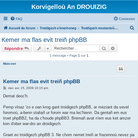
Korvigelloù An DROUIZIG
FAQ
Connexion
R
Accueil du forum
Troidigezh e brezhoneg
Troidigezh meziantoù all (frank a wirioù evit an darn vrasañ anezho)
e
Kemer ma flas evit treiñ phpBB
c
Rechercher
Recherche 
Répondre
h
1 message • Page
1
sur
1
e
Malo-net
r
c
h
Kemer ma flas evit treiñ phpBB
e
M
mer. avr. 15, 2009 10:15 pm
e
r
s
Demat deoc'h.
s
a
g
Pemp vloaz 'zo e oan krog gant troidigezh phpBB, ar meziant da sevel
e
foromoù, a-benn staliañ ur forom war ma lec'hienn. Da gentañ em eus
troet phpBB2, ha da c'houde phpBB3. Bremañ avat n'em eus ket amzer
ken d'ober war-dro an droidigezh.
Graet eo troidigezh phpBB 3. Ne chom nemet treiñ ar frazennoù nevez pa