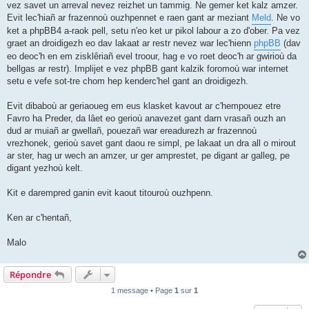
vez savet un arreval nevez reizhet un tammig. Ne gemer ket kalz amzer.
Evit lec'hiañ ar frazennoù ouzhpennet e raen gant ar meziant
Meld
. Ne vo
ket a phpBB4 a-raok pell, setu n'eo ket ur pikol labour a zo d'ober. Pa vez
graet an droidigezh eo dav lakaat ar restr nevez war lec'hienn
phpBB
(dav
eo deoc'h en em zisklêriañ evel troour, hag e vo roet deoc'h ar gwirioù da
bellgas ar restr). Implijet e vez phpBB gant kalzik foromoù war internet
setu e vefe sot-tre chom hep kenderc'hel gant an droidigezh.
Evit dibaboù ar geriaoueg em eus klasket kavout ar c'hempouez etre
Favro ha Preder, da lâet eo gerioù anavezet gant darn vrasañ ouzh an
dud ar muiañ ar gwellañ, pouezañ war ereadurezh ar frazennoù
vrezhonek, gerioù savet gant daou re simpl, pe lakaat un dra all o mirout
ar ster, hag ur wech an amzer, ur ger amprestet, pe digant ar galleg, pe
digant yezhoù kelt.
Kit e darempred ganin evit kaout titouroù ouzhpenn.
Ken ar c'hentañ,
Malo
Répondre
1 message • Page
1
sur
1