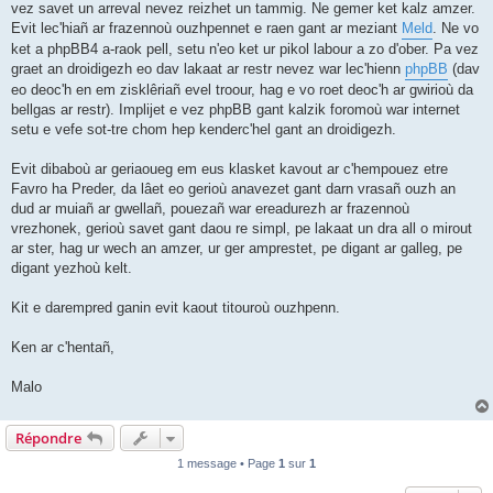
vez savet un arreval nevez reizhet un tammig. Ne gemer ket kalz amzer.
Evit lec'hiañ ar frazennoù ouzhpennet e raen gant ar meziant
Meld
. Ne vo
ket a phpBB4 a-raok pell, setu n'eo ket ur pikol labour a zo d'ober. Pa vez
graet an droidigezh eo dav lakaat ar restr nevez war lec'hienn
phpBB
(dav
eo deoc'h en em zisklêriañ evel troour, hag e vo roet deoc'h ar gwirioù da
bellgas ar restr). Implijet e vez phpBB gant kalzik foromoù war internet
setu e vefe sot-tre chom hep kenderc'hel gant an droidigezh.
Evit dibaboù ar geriaoueg em eus klasket kavout ar c'hempouez etre
Favro ha Preder, da lâet eo gerioù anavezet gant darn vrasañ ouzh an
dud ar muiañ ar gwellañ, pouezañ war ereadurezh ar frazennoù
vrezhonek, gerioù savet gant daou re simpl, pe lakaat un dra all o mirout
ar ster, hag ur wech an amzer, ur ger amprestet, pe digant ar galleg, pe
digant yezhoù kelt.
Kit e darempred ganin evit kaout titouroù ouzhpenn.
Ken ar c'hentañ,
Malo
Répondre
1 message • Page
1
sur
1