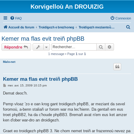
Korvigelloù An DROUIZIG
FAQ
Connexion
R
Accueil du forum
Troidigezh e brezhoneg
Troidigezh meziantoù all (frank a wirioù evit an darn vrasañ anezho)
e
Kemer ma flas evit treiñ phpBB
c
Rechercher
Recherche 
Répondre
h
1 message • Page
1
sur
1
e
Malo-net
r
c
h
Kemer ma flas evit treiñ phpBB
e
M
mer. avr. 15, 2009 10:15 pm
e
r
s
Demat deoc'h.
s
a
g
Pemp vloaz 'zo e oan krog gant troidigezh phpBB, ar meziant da sevel
e
foromoù, a-benn staliañ ur forom war ma lec'hienn. Da gentañ em eus
troet phpBB2, ha da c'houde phpBB3. Bremañ avat n'em eus ket amzer
ken d'ober war-dro an droidigezh.
Graet eo troidigezh phpBB 3. Ne chom nemet treiñ ar frazennoù nevez pa