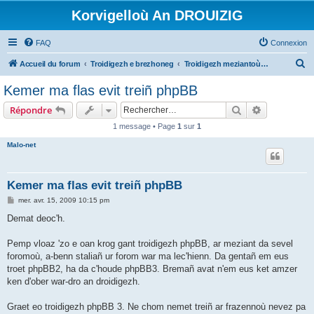
Korvigelloù An DROUIZIG
FAQ
Connexion
R
Accueil du forum
Troidigezh e brezhoneg
Troidigezh meziantoù all (frank a wirioù evit an darn vrasañ anezho)
e
Kemer ma flas evit treiñ phpBB
c
Rechercher
Recherche 
Répondre
h
1 message • Page
1
sur
1
e
Malo-net
r
c
h
Kemer ma flas evit treiñ phpBB
e
M
mer. avr. 15, 2009 10:15 pm
e
r
s
Demat deoc'h.
s
a
g
Pemp vloaz 'zo e oan krog gant troidigezh phpBB, ar meziant da sevel
e
foromoù, a-benn staliañ ur forom war ma lec'hienn. Da gentañ em eus
troet phpBB2, ha da c'houde phpBB3. Bremañ avat n'em eus ket amzer
ken d'ober war-dro an droidigezh.
Graet eo troidigezh phpBB 3. Ne chom nemet treiñ ar frazennoù nevez pa