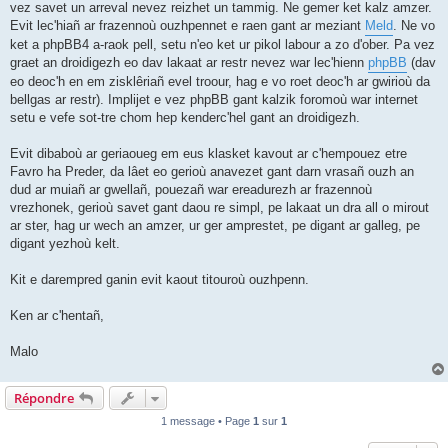
vez savet un arreval nevez reizhet un tammig. Ne gemer ket kalz amzer.
Evit lec'hiañ ar frazennoù ouzhpennet e raen gant ar meziant
Meld
. Ne vo
ket a phpBB4 a-raok pell, setu n'eo ket ur pikol labour a zo d'ober. Pa vez
graet an droidigezh eo dav lakaat ar restr nevez war lec'hienn
phpBB
(dav
eo deoc'h en em zisklêriañ evel troour, hag e vo roet deoc'h ar gwirioù da
bellgas ar restr). Implijet e vez phpBB gant kalzik foromoù war internet
setu e vefe sot-tre chom hep kenderc'hel gant an droidigezh.
Evit dibaboù ar geriaoueg em eus klasket kavout ar c'hempouez etre
Favro ha Preder, da lâet eo gerioù anavezet gant darn vrasañ ouzh an
dud ar muiañ ar gwellañ, pouezañ war ereadurezh ar frazennoù
vrezhonek, gerioù savet gant daou re simpl, pe lakaat un dra all o mirout
ar ster, hag ur wech an amzer, ur ger amprestet, pe digant ar galleg, pe
digant yezhoù kelt.
Kit e darempred ganin evit kaout titouroù ouzhpenn.
Ken ar c'hentañ,
Malo
Répondre
1 message • Page
1
sur
1