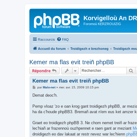
Korvigelloù An D
Foromoù KERZROUIZIG
Raccourcis
FAQ
Accueil du forum
Troidigezh e brezhoneg
Troidigezh mez
Kemer ma flas evit treiñ phpBB
R
Répondre
Kemer ma flas evit treiñ phpBB
M
par
Malo-net
»
mer. avr. 15, 2009 10:15 pm
e
s
Demat deoc'h.
s
a
g
Pemp vloaz 'zo e oan krog gant troidigezh phpBB, ar mezia
e
ha da c'houde phpBB3. Bremañ avat n'em eus ket amzer ken
Graet eo troidigezh phpBB 3. Ne chom nemet treiñ ar fraz
lec'hiañ ar frazennoù ouzhpennet e raen gant ar meziant
Me
droidigezh eo dav lakaat ar restr nevez war lec'hienn
phpB