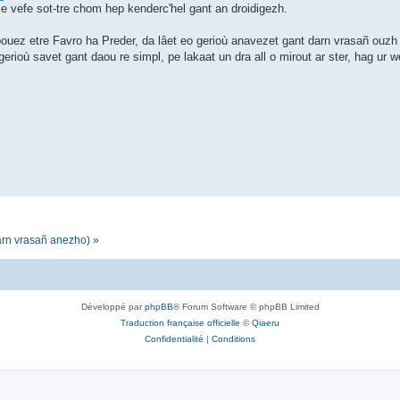
 e vefe sot-tre chom hep kenderc'hel gant an droidigezh.
ouez etre Favro ha Preder, da lâet eo gerioù anavezet gant darn vrasañ ouzh
rioù savet gant daou re simpl, pe lakaat un dra all o mirout ar ster, hag ur 
darn vrasañ anezho) »
Développé par
phpBB
® Forum Software © phpBB Limited
Traduction française officielle
©
Qiaeru
Confidentialité
|
Conditions