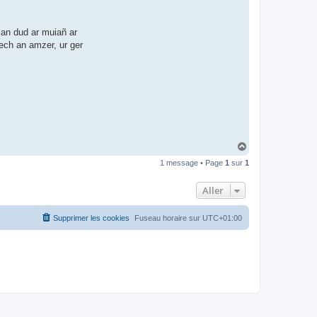
l
o
-
n
 an dud ar muiañ ar
e
wech an amzer, ur ger
t
H
a
1 message • Page
1
sur
1
u
t
Aller
Supprimer les cookies
Fuseau horaire sur
UTC+01:00