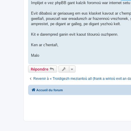
Implijet e vez phpBB gant kalzik foromoù war internet setu
Evit dibaboù ar geriaoueg em eus klasket kavout ar c'hemp
gwellañ, pouezañ war ereadurezh ar frazennoù vrezhonek, ge
amprestet, pe digant ar galleg, pe digant yezhoù kelt.
Kit e darempred ganin evit kaout titouroù ouzhpenn.
Ken ar c'hentañ,
Malo
Répondre
Revenir à « Troidigezh meziantoù all (frank a wirioù evit an 
Accueil du forum