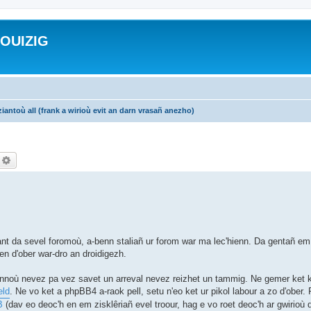
ROUIZIG
iantoù all (frank a wirioù evit an darn vrasañ anezho)
echercher
Recherche avancée
nt da sevel foromoù, a-benn staliañ ur forom war ma lec'hienn. Da gentañ e
 d'ober war-dro an droidigezh.
ennoù nevez pa vez savet un arreval nevez reizhet un tammig. Ne gemer ket k
ld
. Ne vo ket a phpBB4 a-raok pell, setu n'eo ket ur pikol labour a zo d'ober.
B
(dav eo deoc'h en em zisklêriañ evel troour, hag e vo roet deoc'h ar gwirioù d