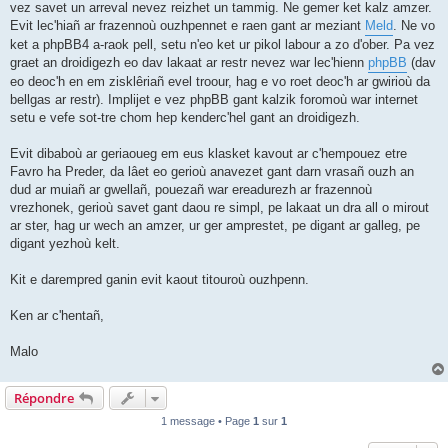
vez savet un arreval nevez reizhet un tammig. Ne gemer ket kalz amzer.
Evit lec'hiañ ar frazennoù ouzhpennet e raen gant ar meziant
Meld
. Ne vo
ket a phpBB4 a-raok pell, setu n'eo ket ur pikol labour a zo d'ober. Pa vez
graet an droidigezh eo dav lakaat ar restr nevez war lec'hienn
phpBB
(dav
eo deoc'h en em zisklêriañ evel troour, hag e vo roet deoc'h ar gwirioù da
bellgas ar restr). Implijet e vez phpBB gant kalzik foromoù war internet
setu e vefe sot-tre chom hep kenderc'hel gant an droidigezh.
Evit dibaboù ar geriaoueg em eus klasket kavout ar c'hempouez etre
Favro ha Preder, da lâet eo gerioù anavezet gant darn vrasañ ouzh an
dud ar muiañ ar gwellañ, pouezañ war ereadurezh ar frazennoù
vrezhonek, gerioù savet gant daou re simpl, pe lakaat un dra all o mirout
ar ster, hag ur wech an amzer, ur ger amprestet, pe digant ar galleg, pe
digant yezhoù kelt.
Kit e darempred ganin evit kaout titouroù ouzhpenn.
Ken ar c'hentañ,
Malo
Répondre
1 message • Page
1
sur
1