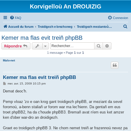
Korvigelloù An DROUIZIG
FAQ
Connexion
R
Accueil du forum
Troidigezh e brezhoneg
Troidigezh meziantoù all (frank a wirioù evit an darn vrasañ anezho)
e
Kemer ma flas evit treiñ phpBB
c
Rechercher
Recherche 
Répondre
h
1 message • Page
1
sur
1
e
Malo-net
r
c
h
Kemer ma flas evit treiñ phpBB
e
M
mer. avr. 15, 2009 10:15 pm
e
r
s
Demat deoc'h.
s
a
g
Pemp vloaz 'zo e oan krog gant troidigezh phpBB, ar meziant da sevel
e
foromoù, a-benn staliañ ur forom war ma lec'hienn. Da gentañ em eus
troet phpBB2, ha da c'houde phpBB3. Bremañ avat n'em eus ket amzer
ken d'ober war-dro an droidigezh.
Graet eo troidigezh phpBB 3. Ne chom nemet treiñ ar frazennoù nevez pa