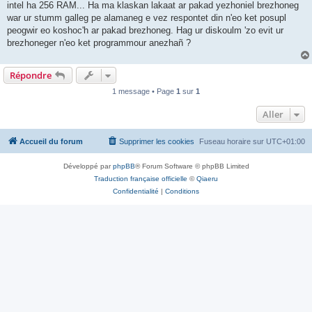
intel ha 256 RAM... Ha ma klaskan lakaat ar pakad yezhoniel brezhoneg
war ur stumm galleg pe alamaneg e vez respontet din n'eo ket posupl
peogwir eo koshoc'h ar pakad brezhoneg. Hag ur diskoulm 'zo evit ur
brezhoneger n'eo ket programmour anezhañ ?
Répondre
1 message • Page
1
sur
1
Aller
Accueil du forum
Supprimer les cookies
Fuseau horaire sur
UTC+01:00
Développé par
phpBB
® Forum Software © phpBB Limited
Traduction française officielle
©
Qiaeru
Confidentialité
|
Conditions