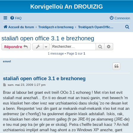
Korvigelloù An DROUIZIG
FAQ
Connexion
R
Accueil du forum
Troidigezh e brezhoneg
Troidigezh OpenOffice.org e brezhoneg (1.1.x, 2.x ha 3.x)
e
staliañ open office 3.1 e brezhoneg
c
Rechercher
Recherche 
Répondre
h
1 message • Page
1
sur
1
e
envel
r
c
h
staliañ open office 3.1 e brezhoneg
e
M
sam. mai 23, 2009 1:27 pm
e
r
s
Brav al labour bet graet evit treiñ OOo 3.1 ezhoneg ! Met n'on ket evit
s
staliañ mat anezhañ... En ti eo deuet mat an traoù ganin, met bewech 'm
a
g
eus klasket hen ober ivez war urzhiataerioù daou skolaj 'zo ne deuan ket
e
a benn. Respontet 'vez din gant ar mekanik-mañ-mekanik n'eo ket mat an
ardremez (ar c'honfig') ha goulennet diganin klask adstaliañ. Iskis, rak,
ma klaskan hen ober e stumm galleg (fr pe JRE-fr) pe alamaneg (JRE-de)
e teu mat pep tra (er gêr pe er skolaj). Petra c'hellfe bezañ kaoz ? An holl
urzhiataerioù implijet amañ hag ahont a zo Windows XP anezhe, gant