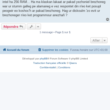
intel ha 256 RAM... Ha ma klaskan lakaat ar pakad yezhoniel brezhoneg
war ur stumm galleg pe alamaneg e vez respontet din n'eo ket posupl
peogwir eo koshoc'h ar pakad brezhoneg. Hag ur diskoulm 'zo evit ur
brezhoneger n'eo ket programmour anezhañ ?
Répondre
1 message • Page
1
sur
1
Aller
Accueil du forum
Supprimer les cookies
Fuseau horaire sur
UTC+01:00
Développé par
phpBB
® Forum Software © phpBB Limited
Traduction française officielle
©
Qiaeru
Confidentialité
|
Conditions