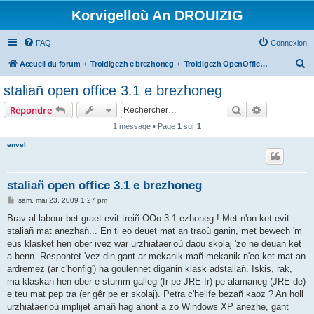
Korvigelloù An DROUIZIG
FAQ
Connexion
R
Accueil du forum
Troidigezh e brezhoneg
Troidigezh OpenOffice.org e brezhoneg (1.1.x, 2.x ha 3.x)
e
staliañ open office 3.1 e brezhoneg
c
Rechercher
Recherche 
Répondre
h
1 message • Page
1
sur
1
e
envel
r
c
h
staliañ open office 3.1 e brezhoneg
e
M
sam. mai 23, 2009 1:27 pm
e
r
s
Brav al labour bet graet evit treiñ OOo 3.1 ezhoneg ! Met n'on ket evit
s
staliañ mat anezhañ... En ti eo deuet mat an traoù ganin, met bewech 'm
a
g
eus klasket hen ober ivez war urzhiataerioù daou skolaj 'zo ne deuan ket
e
a benn. Respontet 'vez din gant ar mekanik-mañ-mekanik n'eo ket mat an
ardremez (ar c'honfig') ha goulennet diganin klask adstaliañ. Iskis, rak,
ma klaskan hen ober e stumm galleg (fr pe JRE-fr) pe alamaneg (JRE-de)
e teu mat pep tra (er gêr pe er skolaj). Petra c'hellfe bezañ kaoz ? An holl
urzhiataerioù implijet amañ hag ahont a zo Windows XP anezhe, gant