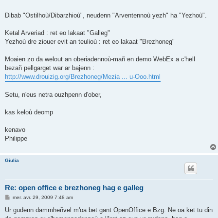
Dibab "Ostilhoù/Dibarzhioù", neudenn "Arventennoù yezh" ha "Yezhoù".
Ketal Arveriad : ret eo lakaat "Galleg"
Yezhoù dre ziouer evit an teulioù : ret eo lakaat "Brezhoneg"
Moaien zo da welout an oberiadennoù-mañ en demo WebEx a c'hell
bezañ pellgarget war ar bajenn :
http://www.drouizig.org/Brezhoneg/Mezia ... u-Ooo.html
Setu, n'eus netra ouzhpenn d'ober,
kas keloù deomp
kenavo
Philippe
Giulia
Re: open office e brezhoneg hag e galleg
M
mer. avr. 29, 2009 7:48 am
e
s
Ur gudenn dammheñvel m'oa bet gant OpenOffice e Bzg. Ne oa ket tu din
s