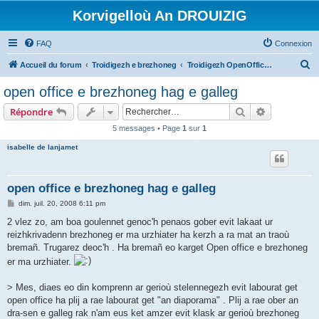
Korvigelloù An DROUIZIG
FAQ
Connexion
R
Accueil du forum
Troidigezh e brezhoneg
Troidigezh OpenOffice.org e brezhoneg (1.1.x, 2.x ha 3.x)
e
open office e brezhoneg hag e galleg
c
Rechercher
Recherche 
Répondre
h
5 messages • Page
1
sur
1
e
isabelle de lanjamet
r
c
h
open office e brezhoneg hag e galleg
e
M
dim. juil. 20, 2008 6:11 pm
e
r
s
2 vlez zo, am boa goulennet genoc'h penaos gober evit lakaat ur
s
reizhkrivadenn brezhoneg er ma urzhiater ha kerzh a ra mat an traoù
a
g
bremañ. Trugarez deoc'h . Ha bremañ eo karget Open office e brezhoneg
e
er ma urzhiater.
> Mes, diaes eo din komprenn ar gerioù stelennegezh evit labourat get
open office ha plij a rae labourat get "an diaporama" . Plij a rae ober an
dra-sen e galleg rak n'am eus ket amzer evit klask ar gerioù brezhoneg