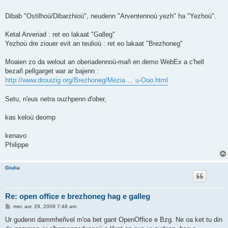
Dibab "Ostilhoù/Dibarzhioù", neudenn "Arventennoù yezh" ha "Yezhoù".
Ketal Arveriad : ret eo lakaat "Galleg"
Yezhoù dre ziouer evit an teulioù : ret eo lakaat "Brezhoneg"
Moaien zo da welout an oberiadennoù-mañ en demo WebEx a c'hell
bezañ pellgarget war ar bajenn :
http://www.drouizig.org/Brezhoneg/Mezia ... u-Ooo.html
Setu, n'eus netra ouzhpenn d'ober,
kas keloù deomp
kenavo
Philippe
Giulia
Re: open office e brezhoneg hag e galleg
M
mer. avr. 29, 2009 7:48 am
e
s
Ur gudenn dammheñvel m'oa bet gant OpenOffice e Bzg. Ne oa ket tu din
s