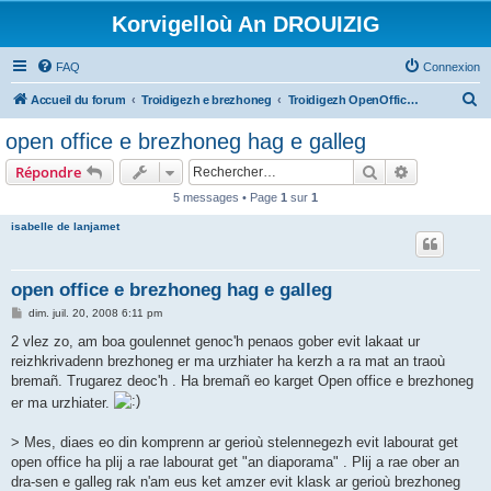
Korvigelloù An DROUIZIG
FAQ
Connexion
R
Accueil du forum
Troidigezh e brezhoneg
Troidigezh OpenOffice.org e brezhoneg (1.1.x, 2.x ha 3.x)
e
open office e brezhoneg hag e galleg
c
Rechercher
Recherche 
Répondre
h
5 messages • Page
1
sur
1
e
isabelle de lanjamet
r
c
h
open office e brezhoneg hag e galleg
e
M
dim. juil. 20, 2008 6:11 pm
e
r
s
2 vlez zo, am boa goulennet genoc'h penaos gober evit lakaat ur
s
reizhkrivadenn brezhoneg er ma urzhiater ha kerzh a ra mat an traoù
a
g
bremañ. Trugarez deoc'h . Ha bremañ eo karget Open office e brezhoneg
e
er ma urzhiater.
> Mes, diaes eo din komprenn ar gerioù stelennegezh evit labourat get
open office ha plij a rae labourat get "an diaporama" . Plij a rae ober an
dra-sen e galleg rak n'am eus ket amzer evit klask ar gerioù brezhoneg