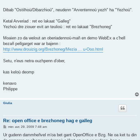
Dibab "Ostilhoù/Dibarzhioù", neudenn "Arventennoù yezh" ha "Yezhoù".
Ketal Arveriad : ret eo lakaat "Galleg"
Yezhoù dre ziouer evit an teulioù : ret eo lakaat "Brezhoneg"
Moaien zo da welout an oberiadennoù-mañ en demo WebEx a c'hell
bezañ pellgarget war ar bajenn :
http://www.drouizig.org/Brezhoneg/Mezia ... u-Ooo.html
Setu, n'eus netra ouzhpenn d'ober,
kas keloù deomp
kenavo
Philippe
Giulia
Re: open office e brezhoneg hag e galleg
M
mer. avr. 29, 2009 7:48 am
e
s
Ur gudenn dammheñvel m'oa bet gant OpenOffice e Bzg. Ne oa ket tu din
s