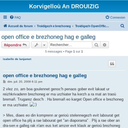
Korvigelloù An DROUIZIG
FAQ
Connexion
R
Accueil du forum
Troidigezh e brezhoneg
Troidigezh OpenOffice.org e brezhoneg (1.1.x, 2.x ha 3.x)
e
open office e brezhoneg hag e galleg
c
Rechercher
Recherche 
Répondre
h
5 messages • Page
1
sur
1
e
isabelle de lanjamet
r
c
h
open office e brezhoneg hag e galleg
e
M
dim. juil. 20, 2008 6:11 pm
e
r
s
2 vlez zo, am boa goulennet genoc'h penaos gober evit lakaat ur
s
reizhkrivadenn brezhoneg er ma urzhiater ha kerzh a ra mat an traoù
a
g
bremañ. Trugarez deoc'h . Ha bremañ eo karget Open office e brezhoneg
e
er ma urzhiater.
> Mes, diaes eo din komprenn ar gerioù stelennegezh evit labourat get
open office ha plij a rae labourat get "an diaporama" . Plij a rae ober an
dra-sen e galleg rak n'am eus ket amzer evit klask ar gerioù brezhoneg