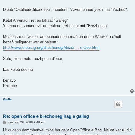
Dibab "Ostilhoù/Dibarzhioù", neudenn "Arventennoù yezh" ha "Yezhoù".
Ketal Arveriad : ret eo lakaat "Galleg"
Yezhoù dre ziouer evit an teulioù : ret eo lakaat "Brezhoneg"
Moaien zo da welout an oberiadennoù-mañ en demo WebEx a c'hell
bezañ pellgarget war ar bajenn :
http://www.drouizig.org/Brezhoneg/Mezia ... u-Ooo.html
Setu, n'eus netra ouzhpenn d'ober,
kas keloù deomp
kenavo
Philippe
Giulia
Re: open office e brezhoneg hag e galleg
M
mer. avr. 29, 2009 7:48 am
e
s
Ur gudenn dammheñvel m'oa bet gant OpenOffice e Bzg. Ne oa ket tu din
s