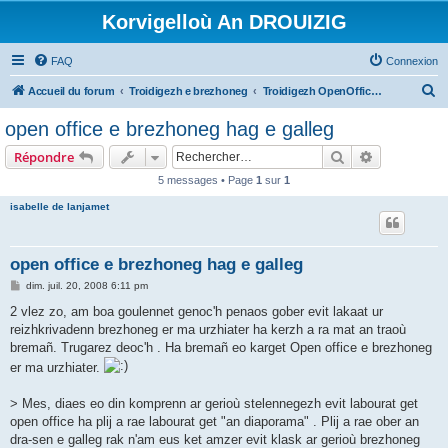
Korvigelloù An DROUIZIG
FAQ
Connexion
R
Accueil du forum
Troidigezh e brezhoneg
Troidigezh OpenOffice.org e brezhoneg (1.1.x, 2.x ha 3.x)
e
open office e brezhoneg hag e galleg
c
Rechercher
Recherche 
Répondre
h
5 messages • Page
1
sur
1
e
isabelle de lanjamet
r
c
h
open office e brezhoneg hag e galleg
e
M
dim. juil. 20, 2008 6:11 pm
e
r
s
2 vlez zo, am boa goulennet genoc'h penaos gober evit lakaat ur
s
reizhkrivadenn brezhoneg er ma urzhiater ha kerzh a ra mat an traoù
a
g
bremañ. Trugarez deoc'h . Ha bremañ eo karget Open office e brezhoneg
e
er ma urzhiater.
> Mes, diaes eo din komprenn ar gerioù stelennegezh evit labourat get
open office ha plij a rae labourat get "an diaporama" . Plij a rae ober an
dra-sen e galleg rak n'am eus ket amzer evit klask ar gerioù brezhoneg