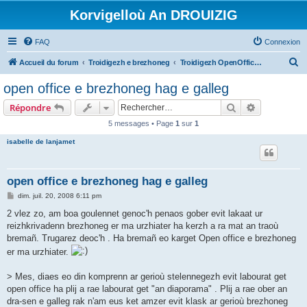
Korvigelloù An DROUIZIG
FAQ
Connexion
R
Accueil du forum
Troidigezh e brezhoneg
Troidigezh OpenOffice.org e brezhoneg (1.1.x, 2.x ha 3.x)
e
open office e brezhoneg hag e galleg
c
Rechercher
Recherche 
Répondre
h
5 messages • Page
1
sur
1
e
isabelle de lanjamet
r
c
h
open office e brezhoneg hag e galleg
e
M
dim. juil. 20, 2008 6:11 pm
e
r
s
2 vlez zo, am boa goulennet genoc'h penaos gober evit lakaat ur
s
reizhkrivadenn brezhoneg er ma urzhiater ha kerzh a ra mat an traoù
a
g
bremañ. Trugarez deoc'h . Ha bremañ eo karget Open office e brezhoneg
e
er ma urzhiater.
> Mes, diaes eo din komprenn ar gerioù stelennegezh evit labourat get
open office ha plij a rae labourat get "an diaporama" . Plij a rae ober an
dra-sen e galleg rak n'am eus ket amzer evit klask ar gerioù brezhoneg