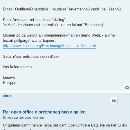
Dibab "Ostilhoù/Dibarzhioù", neudenn "Arventennoù yezh" ha "Yezhoù".
Ketal Arveriad : ret eo lakaat "Galleg"
Yezhoù dre ziouer evit an teulioù : ret eo lakaat "Brezhoneg"
Moaien zo da welout an oberiadennoù-mañ en demo WebEx a c'hell
bezañ pellgarget war ar bajenn :
http://www.drouizig.org/Brezhoneg/Mezia ... u-Ooo.html
Setu, n'eus netra ouzhpenn d'ober,
kas keloù deomp
kenavo
Philippe
Giulia
Re: open office e brezhoneg hag e galleg
M
mer. avr. 29, 2009 7:48 am
e
s
Ur gudenn dammheñvel m'oa bet gant OpenOffice e Bzg. Ne oa ket tu din
s