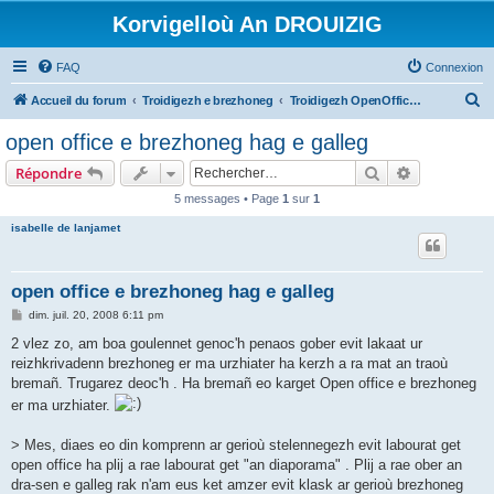
Korvigelloù An DROUIZIG
FAQ
Connexion
R
Accueil du forum
Troidigezh e brezhoneg
Troidigezh OpenOffice.org e brezhoneg (1.1.x, 2.x ha 3.x)
e
open office e brezhoneg hag e galleg
c
Rechercher
Recherche 
Répondre
h
5 messages • Page
1
sur
1
e
isabelle de lanjamet
r
c
h
open office e brezhoneg hag e galleg
e
M
dim. juil. 20, 2008 6:11 pm
e
r
s
2 vlez zo, am boa goulennet genoc'h penaos gober evit lakaat ur
s
reizhkrivadenn brezhoneg er ma urzhiater ha kerzh a ra mat an traoù
a
g
bremañ. Trugarez deoc'h . Ha bremañ eo karget Open office e brezhoneg
e
er ma urzhiater.
> Mes, diaes eo din komprenn ar gerioù stelennegezh evit labourat get
open office ha plij a rae labourat get "an diaporama" . Plij a rae ober an
dra-sen e galleg rak n'am eus ket amzer evit klask ar gerioù brezhoneg