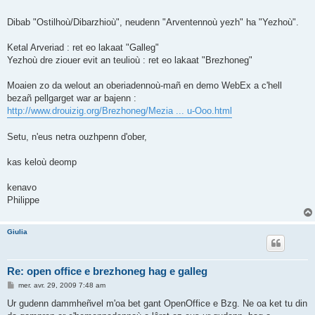
Dibab "Ostilhoù/Dibarzhioù", neudenn "Arventennoù yezh" ha "Yezhoù".
Ketal Arveriad : ret eo lakaat "Galleg"
Yezhoù dre ziouer evit an teulioù : ret eo lakaat "Brezhoneg"
Moaien zo da welout an oberiadennoù-mañ en demo WebEx a c'hell
bezañ pellgarget war ar bajenn :
http://www.drouizig.org/Brezhoneg/Mezia ... u-Ooo.html
Setu, n'eus netra ouzhpenn d'ober,
kas keloù deomp
kenavo
Philippe
Giulia
Re: open office e brezhoneg hag e galleg
M
mer. avr. 29, 2009 7:48 am
e
s
Ur gudenn dammheñvel m'oa bet gant OpenOffice e Bzg. Ne oa ket tu din
s