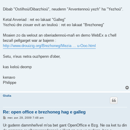
Dibab "Ostilhoù/Dibarzhioù", neudenn "Arventennoù yezh" ha "Yezhoù".
Ketal Arveriad : ret eo lakaat "Galleg"
Yezhoù dre ziouer evit an teulioù : ret eo lakaat "Brezhoneg"
Moaien zo da welout an oberiadennoù-mañ en demo WebEx a c'hell
bezañ pellgarget war ar bajenn :
http://www.drouizig.org/Brezhoneg/Mezia ... u-Ooo.html
Setu, n'eus netra ouzhpenn d'ober,
kas keloù deomp
kenavo
Philippe
Giulia
Re: open office e brezhoneg hag e galleg
M
mer. avr. 29, 2009 7:48 am
e
s
Ur gudenn dammheñvel m'oa bet gant OpenOffice e Bzg. Ne oa ket tu din
s