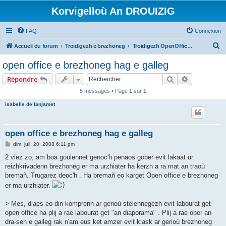
Korvigelloù An DROUIZIG
FAQ
Connexion
R
Accueil du forum
Troidigezh e brezhoneg
Troidigezh OpenOffice.org e brezhoneg (1.1.x, 2.x ha 3.x)
e
open office e brezhoneg hag e galleg
c
Rechercher
Recherche 
Répondre
h
5 messages • Page
1
sur
1
e
isabelle de lanjamet
r
c
h
open office e brezhoneg hag e galleg
e
M
dim. juil. 20, 2008 6:11 pm
e
r
s
2 vlez zo, am boa goulennet genoc'h penaos gober evit lakaat ur
s
reizhkrivadenn brezhoneg er ma urzhiater ha kerzh a ra mat an traoù
a
g
bremañ. Trugarez deoc'h . Ha bremañ eo karget Open office e brezhoneg
e
er ma urzhiater.
> Mes, diaes eo din komprenn ar gerioù stelennegezh evit labourat get
open office ha plij a rae labourat get "an diaporama" . Plij a rae ober an
dra-sen e galleg rak n'am eus ket amzer evit klask ar gerioù brezhoneg