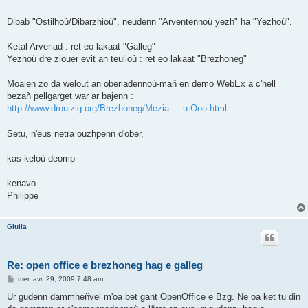
Dibab "Ostilhoù/Dibarzhioù", neudenn "Arventennoù yezh" ha "Yezhoù".
Ketal Arveriad : ret eo lakaat "Galleg"
Yezhoù dre ziouer evit an teulioù : ret eo lakaat "Brezhoneg"
Moaien zo da welout an oberiadennoù-mañ en demo WebEx a c'hell
bezañ pellgarget war ar bajenn :
http://www.drouizig.org/Brezhoneg/Mezia ... u-Ooo.html
Setu, n'eus netra ouzhpenn d'ober,
kas keloù deomp
kenavo
Philippe
Giulia
Re: open office e brezhoneg hag e galleg
M
mer. avr. 29, 2009 7:48 am
e
s
Ur gudenn dammheñvel m'oa bet gant OpenOffice e Bzg. Ne oa ket tu din
s