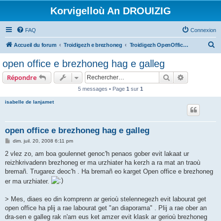
Korvigelloù An DROUIZIG
FAQ
Connexion
R
Accueil du forum
Troidigezh e brezhoneg
Troidigezh OpenOffice.org e brezhoneg (1.1.x, 2.x ha 3.x)
e
open office e brezhoneg hag e galleg
c
Rechercher
Recherche 
Répondre
h
5 messages • Page
1
sur
1
e
isabelle de lanjamet
r
c
h
open office e brezhoneg hag e galleg
e
M
dim. juil. 20, 2008 6:11 pm
e
r
s
2 vlez zo, am boa goulennet genoc'h penaos gober evit lakaat ur
s
reizhkrivadenn brezhoneg er ma urzhiater ha kerzh a ra mat an traoù
a
g
bremañ. Trugarez deoc'h . Ha bremañ eo karget Open office e brezhoneg
e
er ma urzhiater.
> Mes, diaes eo din komprenn ar gerioù stelennegezh evit labourat get
open office ha plij a rae labourat get "an diaporama" . Plij a rae ober an
dra-sen e galleg rak n'am eus ket amzer evit klask ar gerioù brezhoneg