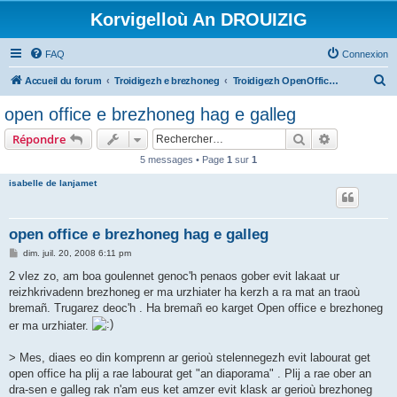
Korvigelloù An DROUIZIG
FAQ
Connexion
R
Accueil du forum
Troidigezh e brezhoneg
Troidigezh OpenOffice.org e brezhoneg (1.1.x, 2.x ha 3.x)
e
open office e brezhoneg hag e galleg
c
Rechercher
Recherche 
Répondre
h
5 messages • Page
1
sur
1
e
isabelle de lanjamet
r
c
h
open office e brezhoneg hag e galleg
e
M
dim. juil. 20, 2008 6:11 pm
e
r
s
2 vlez zo, am boa goulennet genoc'h penaos gober evit lakaat ur
s
reizhkrivadenn brezhoneg er ma urzhiater ha kerzh a ra mat an traoù
a
g
bremañ. Trugarez deoc'h . Ha bremañ eo karget Open office e brezhoneg
e
er ma urzhiater.
> Mes, diaes eo din komprenn ar gerioù stelennegezh evit labourat get
open office ha plij a rae labourat get "an diaporama" . Plij a rae ober an
dra-sen e galleg rak n'am eus ket amzer evit klask ar gerioù brezhoneg