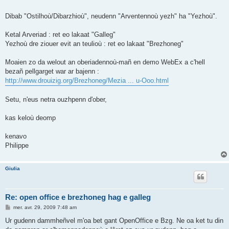
Dibab "Ostilhoù/Dibarzhioù", neudenn "Arventennoù yezh" ha "Yezhoù".
Ketal Arveriad : ret eo lakaat "Galleg"
Yezhoù dre ziouer evit an teulioù : ret eo lakaat "Brezhoneg"
Moaien zo da welout an oberiadennoù-mañ en demo WebEx a c'hell
bezañ pellgarget war ar bajenn :
http://www.drouizig.org/Brezhoneg/Mezia ... u-Ooo.html
Setu, n'eus netra ouzhpenn d'ober,
kas keloù deomp
kenavo
Philippe
Giulia
Re: open office e brezhoneg hag e galleg
M
mer. avr. 29, 2009 7:48 am
e
s
Ur gudenn dammheñvel m'oa bet gant OpenOffice e Bzg. Ne oa ket tu din
s