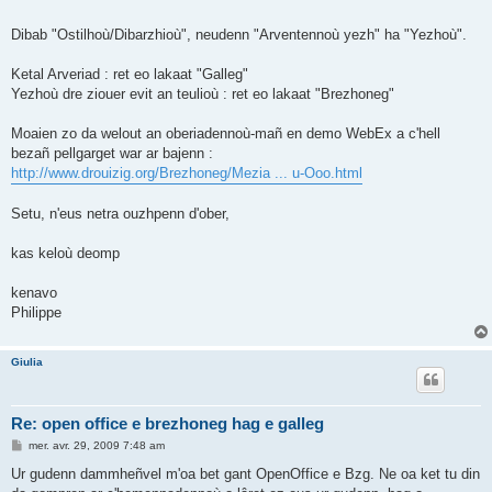
Dibab "Ostilhoù/Dibarzhioù", neudenn "Arventennoù yezh" ha "Yezhoù".
Ketal Arveriad : ret eo lakaat "Galleg"
Yezhoù dre ziouer evit an teulioù : ret eo lakaat "Brezhoneg"
Moaien zo da welout an oberiadennoù-mañ en demo WebEx a c'hell
bezañ pellgarget war ar bajenn :
http://www.drouizig.org/Brezhoneg/Mezia ... u-Ooo.html
Setu, n'eus netra ouzhpenn d'ober,
kas keloù deomp
kenavo
Philippe
Giulia
Re: open office e brezhoneg hag e galleg
M
mer. avr. 29, 2009 7:48 am
e
s
Ur gudenn dammheñvel m'oa bet gant OpenOffice e Bzg. Ne oa ket tu din
s