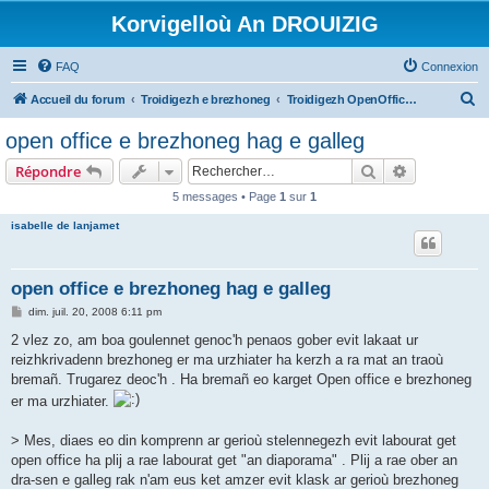
Korvigelloù An DROUIZIG
FAQ
Connexion
R
Accueil du forum
Troidigezh e brezhoneg
Troidigezh OpenOffice.org e brezhoneg (1.1.x, 2.x ha 3.x)
e
open office e brezhoneg hag e galleg
c
Rechercher
Recherche 
Répondre
h
5 messages • Page
1
sur
1
e
isabelle de lanjamet
r
c
h
open office e brezhoneg hag e galleg
e
M
dim. juil. 20, 2008 6:11 pm
e
r
s
2 vlez zo, am boa goulennet genoc'h penaos gober evit lakaat ur
s
reizhkrivadenn brezhoneg er ma urzhiater ha kerzh a ra mat an traoù
a
g
bremañ. Trugarez deoc'h . Ha bremañ eo karget Open office e brezhoneg
e
er ma urzhiater.
> Mes, diaes eo din komprenn ar gerioù stelennegezh evit labourat get
open office ha plij a rae labourat get "an diaporama" . Plij a rae ober an
dra-sen e galleg rak n'am eus ket amzer evit klask ar gerioù brezhoneg