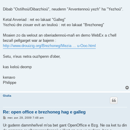
Dibab "Ostilhoù/Dibarzhioù", neudenn "Arventennoù yezh" ha "Yezhoù".
Ketal Arveriad : ret eo lakaat "Galleg"
Yezhoù dre ziouer evit an teulioù : ret eo lakaat "Brezhoneg"
Moaien zo da welout an oberiadennoù-mañ en demo WebEx a c'hell
bezañ pellgarget war ar bajenn :
http://www.drouizig.org/Brezhoneg/Mezia ... u-Ooo.html
Setu, n'eus netra ouzhpenn d'ober,
kas keloù deomp
kenavo
Philippe
Giulia
Re: open office e brezhoneg hag e galleg
M
mer. avr. 29, 2009 7:48 am
e
s
Ur gudenn dammheñvel m'oa bet gant OpenOffice e Bzg. Ne oa ket tu din
s