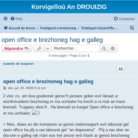
Korvigelloù An DROUIZIG
FAQ
Connexion
R
Accueil du forum
Troidigezh e brezhoneg
Troidigezh OpenOffice.org e brezhoneg (1.1.x, 2.x ha 3.x)
e
open office e brezhoneg hag e galleg
c
Rechercher
Recherche 
Répondre
h
5 messages • Page
1
sur
1
e
isabelle de lanjamet
r
c
h
open office e brezhoneg hag e galleg
e
M
dim. juil. 20, 2008 6:11 pm
e
r
s
2 vlez zo, am boa goulennet genoc'h penaos gober evit lakaat ur
s
reizhkrivadenn brezhoneg er ma urzhiater ha kerzh a ra mat an traoù
a
g
bremañ. Trugarez deoc'h . Ha bremañ eo karget Open office e brezhoneg
e
er ma urzhiater.
> Mes, diaes eo din komprenn ar gerioù stelennegezh evit labourat get
open office ha plij a rae labourat get "an diaporama" . Plij a rae ober an
dra-sen e galleg rak n'am eus ket amzer evit klask ar gerioù brezhoneg