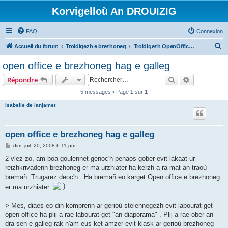
Korvigelloù An DROUIZIG
FAQ
Connexion
R
Accueil du forum
Troidigezh e brezhoneg
Troidigezh OpenOffice.org e brezhoneg (1.1.x, 2.x ha 3.x)
e
open office e brezhoneg hag e galleg
c
Rechercher
Recherche 
Répondre
h
5 messages • Page
1
sur
1
e
isabelle de lanjamet
r
c
h
open office e brezhoneg hag e galleg
e
M
dim. juil. 20, 2008 6:11 pm
e
r
s
2 vlez zo, am boa goulennet genoc'h penaos gober evit lakaat ur
s
reizhkrivadenn brezhoneg er ma urzhiater ha kerzh a ra mat an traoù
a
g
bremañ. Trugarez deoc'h . Ha bremañ eo karget Open office e brezhoneg
e
er ma urzhiater.
> Mes, diaes eo din komprenn ar gerioù stelennegezh evit labourat get
open office ha plij a rae labourat get "an diaporama" . Plij a rae ober an
dra-sen e galleg rak n'am eus ket amzer evit klask ar gerioù brezhoneg