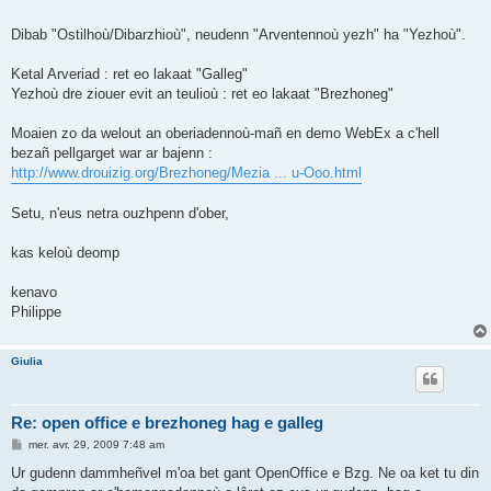
Dibab "Ostilhoù/Dibarzhioù", neudenn "Arventennoù yezh" ha "Yezhoù".
Ketal Arveriad : ret eo lakaat "Galleg"
Yezhoù dre ziouer evit an teulioù : ret eo lakaat "Brezhoneg"
Moaien zo da welout an oberiadennoù-mañ en demo WebEx a c'hell
bezañ pellgarget war ar bajenn :
http://www.drouizig.org/Brezhoneg/Mezia ... u-Ooo.html
Setu, n'eus netra ouzhpenn d'ober,
kas keloù deomp
kenavo
Philippe
Giulia
Re: open office e brezhoneg hag e galleg
M
mer. avr. 29, 2009 7:48 am
e
s
Ur gudenn dammheñvel m'oa bet gant OpenOffice e Bzg. Ne oa ket tu din
s