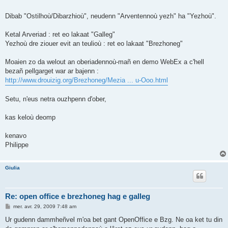
Dibab "Ostilhoù/Dibarzhioù", neudenn "Arventennoù yezh" ha "Yezhoù".
Ketal Arveriad : ret eo lakaat "Galleg"
Yezhoù dre ziouer evit an teulioù : ret eo lakaat "Brezhoneg"
Moaien zo da welout an oberiadennoù-mañ en demo WebEx a c'hell
bezañ pellgarget war ar bajenn :
http://www.drouizig.org/Brezhoneg/Mezia ... u-Ooo.html
Setu, n'eus netra ouzhpenn d'ober,
kas keloù deomp
kenavo
Philippe
Giulia
Re: open office e brezhoneg hag e galleg
M
mer. avr. 29, 2009 7:48 am
e
s
Ur gudenn dammheñvel m'oa bet gant OpenOffice e Bzg. Ne oa ket tu din
s