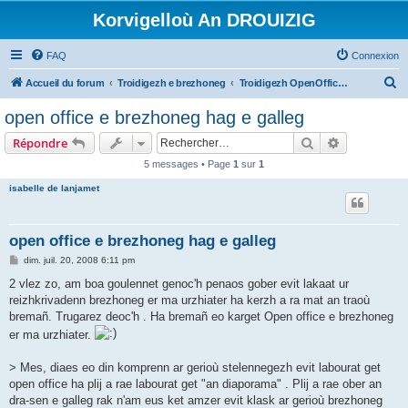
Korvigelloù An DROUIZIG
FAQ
Connexion
R
Accueil du forum
Troidigezh e brezhoneg
Troidigezh OpenOffice.org e brezhoneg (1.1.x, 2.x ha 3.x)
e
open office e brezhoneg hag e galleg
c
Rechercher
Recherche 
Répondre
h
5 messages • Page
1
sur
1
e
isabelle de lanjamet
r
c
h
open office e brezhoneg hag e galleg
e
M
dim. juil. 20, 2008 6:11 pm
e
r
s
2 vlez zo, am boa goulennet genoc'h penaos gober evit lakaat ur
s
reizhkrivadenn brezhoneg er ma urzhiater ha kerzh a ra mat an traoù
a
g
bremañ. Trugarez deoc'h . Ha bremañ eo karget Open office e brezhoneg
e
er ma urzhiater.
> Mes, diaes eo din komprenn ar gerioù stelennegezh evit labourat get
open office ha plij a rae labourat get "an diaporama" . Plij a rae ober an
dra-sen e galleg rak n'am eus ket amzer evit klask ar gerioù brezhoneg