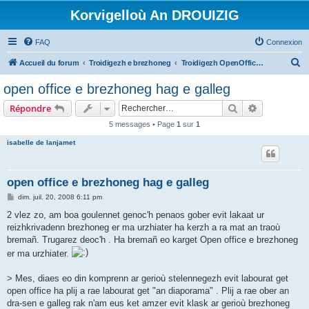
Korvigelloù An DROUIZIG
FAQ
Connexion
R
Accueil du forum
Troidigezh e brezhoneg
Troidigezh OpenOffice.org e brezhoneg (1.1.x, 2.x ha 3.x)
e
open office e brezhoneg hag e galleg
c
Rechercher
Recherche 
Répondre
h
5 messages • Page
1
sur
1
e
isabelle de lanjamet
r
c
h
open office e brezhoneg hag e galleg
e
M
dim. juil. 20, 2008 6:11 pm
e
r
s
2 vlez zo, am boa goulennet genoc'h penaos gober evit lakaat ur
s
reizhkrivadenn brezhoneg er ma urzhiater ha kerzh a ra mat an traoù
a
g
bremañ. Trugarez deoc'h . Ha bremañ eo karget Open office e brezhoneg
e
er ma urzhiater.
> Mes, diaes eo din komprenn ar gerioù stelennegezh evit labourat get
open office ha plij a rae labourat get "an diaporama" . Plij a rae ober an
dra-sen e galleg rak n'am eus ket amzer evit klask ar gerioù brezhoneg