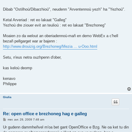
Dibab "Ostilhoù/Dibarzhioù", neudenn "Arventennoù yezh" ha "Yezhoù".
Ketal Arveriad : ret eo lakaat "Galleg"
Yezhoù dre ziouer evit an teulioù : ret eo lakaat "Brezhoneg"
Moaien zo da welout an oberiadennoù-mañ en demo WebEx a c'hell
bezañ pellgarget war ar bajenn :
http://www.drouizig.org/Brezhoneg/Mezia ... u-Ooo.html
Setu, n'eus netra ouzhpenn d'ober,
kas keloù deomp
kenavo
Philippe
Giulia
Re: open office e brezhoneg hag e galleg
M
mer. avr. 29, 2009 7:48 am
e
s
Ur gudenn dammheñvel m'oa bet gant OpenOffice e Bzg. Ne oa ket tu din
s