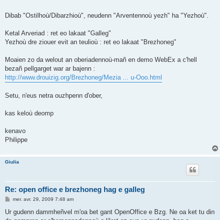
Dibab "Ostilhoù/Dibarzhioù", neudenn "Arventennoù yezh" ha "Yezhoù".
Ketal Arveriad : ret eo lakaat "Galleg"
Yezhoù dre ziouer evit an teulioù : ret eo lakaat "Brezhoneg"
Moaien zo da welout an oberiadennoù-mañ en demo WebEx a c'hell
bezañ pellgarget war ar bajenn :
http://www.drouizig.org/Brezhoneg/Mezia ... u-Ooo.html
Setu, n'eus netra ouzhpenn d'ober,
kas keloù deomp
kenavo
Philippe
Giulia
Re: open office e brezhoneg hag e galleg
M
mer. avr. 29, 2009 7:48 am
e
s
Ur gudenn dammheñvel m'oa bet gant OpenOffice e Bzg. Ne oa ket tu din
s