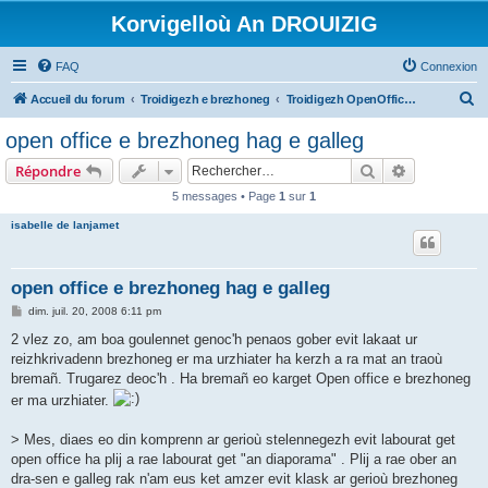
Korvigelloù An DROUIZIG
FAQ
Connexion
R
Accueil du forum
Troidigezh e brezhoneg
Troidigezh OpenOffice.org e brezhoneg (1.1.x, 2.x ha 3.x)
e
open office e brezhoneg hag e galleg
c
Rechercher
Recherche 
Répondre
h
5 messages • Page
1
sur
1
e
isabelle de lanjamet
r
c
h
open office e brezhoneg hag e galleg
e
M
dim. juil. 20, 2008 6:11 pm
e
r
s
2 vlez zo, am boa goulennet genoc'h penaos gober evit lakaat ur
s
reizhkrivadenn brezhoneg er ma urzhiater ha kerzh a ra mat an traoù
a
g
bremañ. Trugarez deoc'h . Ha bremañ eo karget Open office e brezhoneg
e
er ma urzhiater.
> Mes, diaes eo din komprenn ar gerioù stelennegezh evit labourat get
open office ha plij a rae labourat get "an diaporama" . Plij a rae ober an
dra-sen e galleg rak n'am eus ket amzer evit klask ar gerioù brezhoneg