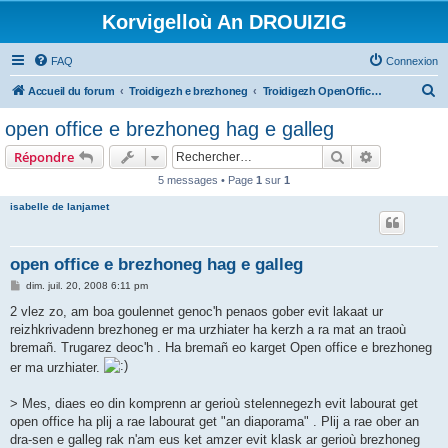
Korvigelloù An DROUIZIG
FAQ
Connexion
R
Accueil du forum
Troidigezh e brezhoneg
Troidigezh OpenOffice.org e brezhoneg (1.1.x, 2.x ha 3.x)
e
open office e brezhoneg hag e galleg
c
Rechercher
Recherche 
Répondre
h
5 messages • Page
1
sur
1
e
isabelle de lanjamet
r
c
h
open office e brezhoneg hag e galleg
e
M
dim. juil. 20, 2008 6:11 pm
e
r
s
2 vlez zo, am boa goulennet genoc'h penaos gober evit lakaat ur
s
reizhkrivadenn brezhoneg er ma urzhiater ha kerzh a ra mat an traoù
a
g
bremañ. Trugarez deoc'h . Ha bremañ eo karget Open office e brezhoneg
e
er ma urzhiater.
> Mes, diaes eo din komprenn ar gerioù stelennegezh evit labourat get
open office ha plij a rae labourat get "an diaporama" . Plij a rae ober an
dra-sen e galleg rak n'am eus ket amzer evit klask ar gerioù brezhoneg