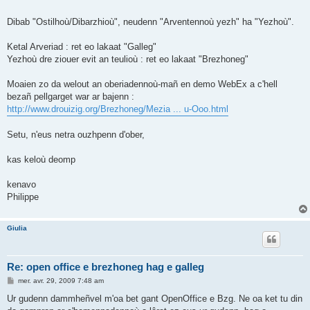
Dibab "Ostilhoù/Dibarzhioù", neudenn "Arventennoù yezh" ha "Yezhoù".
Ketal Arveriad : ret eo lakaat "Galleg"
Yezhoù dre ziouer evit an teulioù : ret eo lakaat "Brezhoneg"
Moaien zo da welout an oberiadennoù-mañ en demo WebEx a c'hell
bezañ pellgarget war ar bajenn :
http://www.drouizig.org/Brezhoneg/Mezia ... u-Ooo.html
Setu, n'eus netra ouzhpenn d'ober,
kas keloù deomp
kenavo
Philippe
Giulia
Re: open office e brezhoneg hag e galleg
M
mer. avr. 29, 2009 7:48 am
e
s
Ur gudenn dammheñvel m'oa bet gant OpenOffice e Bzg. Ne oa ket tu din
s