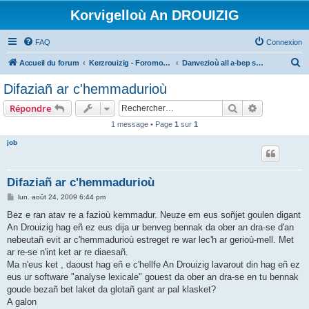
Korvigelloù An DROUIZIG
FAQ
Connexion
R
Accueil du forum
Kerzrouizig - Foromoù An Drouizig
Danvezioù all a-bep seurt
e
Difaziañ ar c'hemmadurioù
c
Rechercher
Recherche 
Répondre
h
1 message • Page
1
sur
1
e
job
r
c
h
Difaziañ ar c'hemmadurioù
e
M
lun. août 24, 2009 6:44 pm
e
r
s
Bez e ran atav re a fazioù kemmadur. Neuze em eus soñjet goulen digant
s
An Drouizig hag eñ ez eus dija ur benveg bennak da ober an dra-se d'an
a
g
nebeutañ evit ar c'hemmadurioù estreget re war lec'h ar gerioù-mell. Met
e
ar re-se n'int ket ar re diaesañ.
Ma n'eus ket , daoust hag eñ e c'hellfe An Drouizig lavarout din hag eñ ez
eus ur software "analyse lexicale" gouest da ober an dra-se en tu bennak
goude bezañ bet laket da glotañ gant ar pal klasket?
A galon