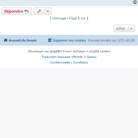
Répondre
1 message • Page
1
sur
1
Aller
Accueil du forum
Supprimer les cookies
Fuseau horaire sur
UTC+01:00
Développé par
phpBB
® Forum Software © phpBB Limited
Traduction française officielle
©
Qiaeru
Confidentialité
|
Conditions