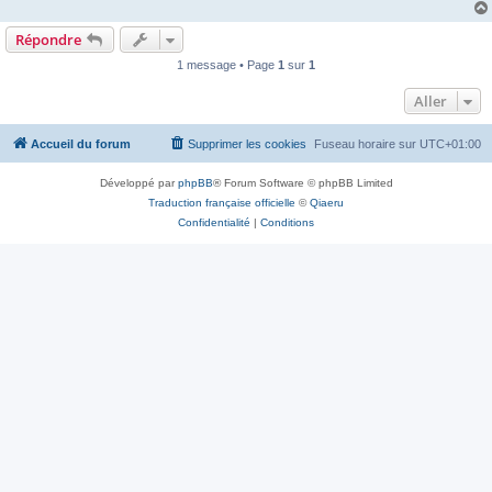
Répondre
1 message • Page
1
sur
1
Aller
Accueil du forum
Supprimer les cookies
Fuseau horaire sur
UTC+01:00
Développé par
phpBB
® Forum Software © phpBB Limited
Traduction française officielle
©
Qiaeru
Confidentialité
|
Conditions