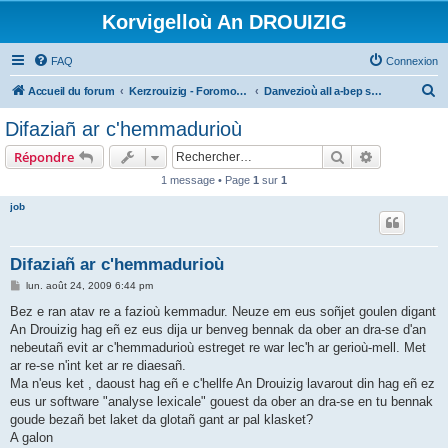
Korvigelloù An DROUIZIG
FAQ
Connexion
R
Accueil du forum
Kerzrouizig - Foromoù An Drouizig
Danvezioù all a-bep seurt
e
Difaziañ ar c'hemmadurioù
c
Rechercher
Recherche 
Répondre
h
1 message • Page
1
sur
1
e
job
r
c
h
Difaziañ ar c'hemmadurioù
e
M
lun. août 24, 2009 6:44 pm
e
r
s
Bez e ran atav re a fazioù kemmadur. Neuze em eus soñjet goulen digant
s
An Drouizig hag eñ ez eus dija ur benveg bennak da ober an dra-se d'an
a
g
nebeutañ evit ar c'hemmadurioù estreget re war lec'h ar gerioù-mell. Met
e
ar re-se n'int ket ar re diaesañ.
Ma n'eus ket , daoust hag eñ e c'hellfe An Drouizig lavarout din hag eñ ez
eus ur software "analyse lexicale" gouest da ober an dra-se en tu bennak
goude bezañ bet laket da glotañ gant ar pal klasket?
A galon