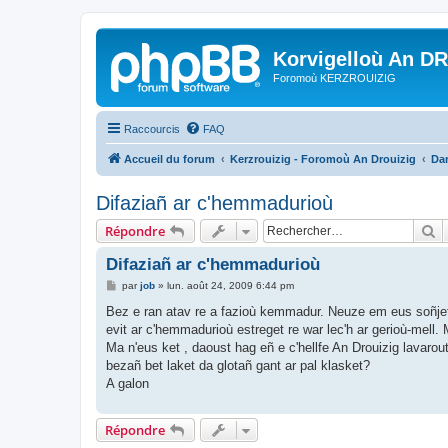
Korvigelloù An D
Foromoù KERZROUIZIG
Raccourcis
FAQ
Accueil du forum
Kerzrouizig - Foromoù An Drouizig
Dan
Difaziañ ar c'hemmadurioù
R
Répondre
Difaziañ ar c'hemmadurioù
M
par
job
»
lun. août 24, 2009 6:44 pm
e
s
Bez e ran atav re a fazioù kemmadur. Neuze em eus soñjet
s
evit ar c'hemmadurioù estreget re war lec'h ar gerioù-mell. M
a
g
Ma n'eus ket , daoust hag eñ e c'hellfe An Drouizig lavaro
e
bezañ bet laket da glotañ gant ar pal klasket?
A galon
Répondre