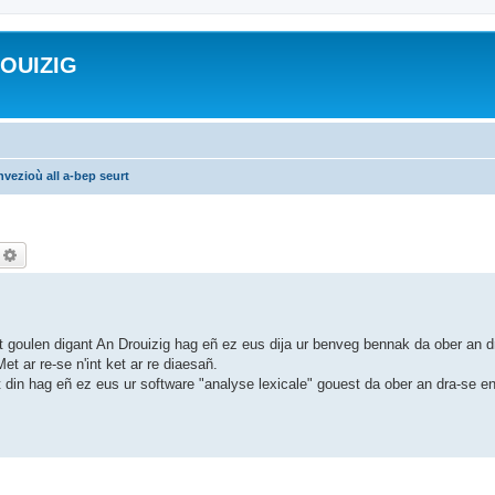
ROUIZIG
vezioù all a-bep seurt
echercher
Recherche avancée
 goulen digant An Drouizig hag eñ ez eus dija ur benveg bennak da ober an d
et ar re-se n'int ket ar re diaesañ.
ut din hag eñ ez eus ur software "analyse lexicale" gouest da ober an dra-se 