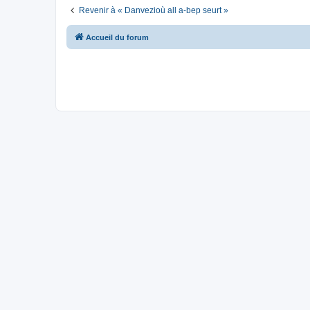
Revenir à « Danvezioù all a-bep seurt »
Accueil du forum