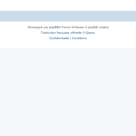
Développé par
phpBB
® Forum Software © phpBB Limited
Traduction française officielle
©
Qiaeru
Confidentialité
|
Conditions