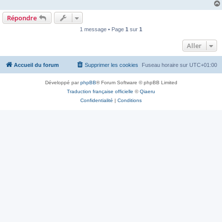
Répondre
1 message • Page
1
sur
1
Aller
Accueil du forum
Supprimer les cookies
Fuseau horaire sur
UTC+01:00
Développé par
phpBB
® Forum Software © phpBB Limited
Traduction française officielle
©
Qiaeru
Confidentialité
|
Conditions