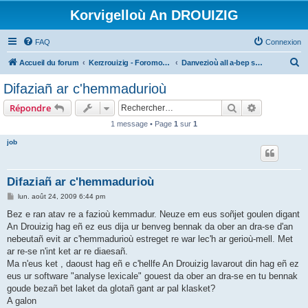
Korvigelloù An DROUIZIG
FAQ
Connexion
R
Accueil du forum
Kerzrouizig - Foromoù An Drouizig
Danvezioù all a-bep seurt
e
Difaziañ ar c'hemmadurioù
c
Rechercher
Recherche 
Répondre
h
1 message • Page
1
sur
1
e
job
r
c
h
Difaziañ ar c'hemmadurioù
e
M
lun. août 24, 2009 6:44 pm
e
r
s
Bez e ran atav re a fazioù kemmadur. Neuze em eus soñjet goulen digant
s
An Drouizig hag eñ ez eus dija ur benveg bennak da ober an dra-se d'an
a
g
nebeutañ evit ar c'hemmadurioù estreget re war lec'h ar gerioù-mell. Met
e
ar re-se n'int ket ar re diaesañ.
Ma n'eus ket , daoust hag eñ e c'hellfe An Drouizig lavarout din hag eñ ez
eus ur software "analyse lexicale" gouest da ober an dra-se en tu bennak
goude bezañ bet laket da glotañ gant ar pal klasket?
A galon